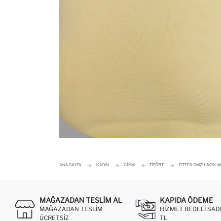
ANA SAYFA
KADIN
GIYIM
TIŞÖRT
FITTED OMZU AÇIK M
MAĞAZADAN TESLIM AL
KAPIDA ÖDEME
MAĞAZADAN TESLIM
HIZMET BEDELI SAD
ÜCRETSIZ
TL