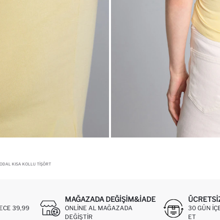
ODAL KISA KOLLU TIŞÖRT
MAĞAZADA DEĞIŞIM&İADE
ÜCRETSI
ECE 39,99
ONLINE AL MAĞAZADA
30 GÜN IÇ
DEĞIŞTIR
ET