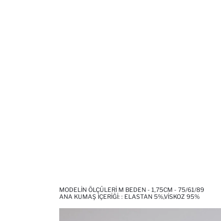
MODELIN ÖLÇÜLERI M BEDEN - 1,75CM - 75/61/89
ANA KUMAŞ İÇERIĞI: : ELASTAN 5%,VISKOZ 95%