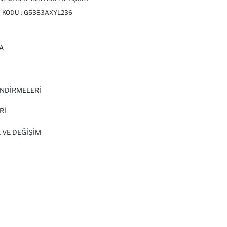
N KODU :
G5383AXYL236
A
I
NDİRMELERİ
Rİ
 VE DEĞIŞIM