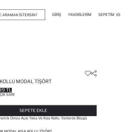
GIRIŞ
FAVORILERIM
SEPETIM
(0)
 KOLLU MODAL TIŞÖRT
99 TL
ÇIK SARI
FAVORILERE EKLENDI
GELINCE HABER VER
SEPETE EKLENIYOR
SEPETE EKLENDI
SEPETE EKLE
metrik Omzu Açık Yaka Ve Kısa Kollu. Yanlarda Büzgü
IK MODAL KISA KOLLU TIŞÖRT