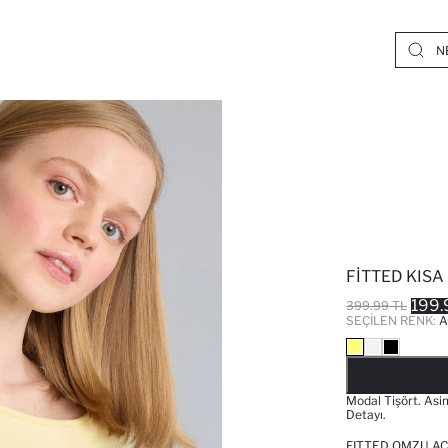
FITTED KISA
199.
399.99 TL
SEÇILEN RENK:
A
Modal Tişört. Asi
Detayı.
FITTED OMZU AÇ