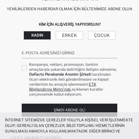
YENILIKLERDEN HABERDAR OLMAK İÇIN BÜLTENIMIZE ABONE OLUN
KIM IÇIN ALIŞVERIŞ YAPIYORSUN?
ERKEK
ÇOCUK
KADIN
E-POSTA ADRESINIZI GIRINIZ
Kampanya, reklam, promosyon, tanıtım
amaçlarıyla yukarıda belirttiğim iletişim adresime,
DeFacto Perakende Anonim Şirketi
tarafından
ticari elektronik ileti gönderilmesini ve kişisel
verilerimin bu amaçla işlenmesini
ETK
Bilgilendirme Metni’nde
açıklanan kurallar
çerçevesinde kabul ediyorum.
ŞIMDI ABONE OL!
İNTERNET SITEMIZDE ÇEREZLER YOLUYLA KIŞISEL VERI IŞLENMEKTE
OLUP; GEREKLI OLAN ÇEREZLER, BILGI TOPLUMU HIZMETLERININ
SUNULMASI AMACIYLA KULLANILMAKTADIR. DIĞER BIRINCI VE
ÜÇÜNCÜ TARAF ÇEREZLER ISE SIZE DAHA IYI BIR ALIŞVERIŞ
UYGULAMAMIZI İNDIRIN