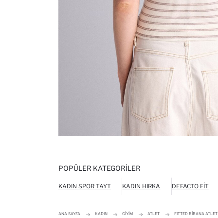
POPÜLER KATEGORILER
KADIN SPOR TAYT
KADIN HIRKA
DEFACTO FIT
ANA SAYFA
KADIN
GIYIM
ATLET
FITTED RIBANA ATLET