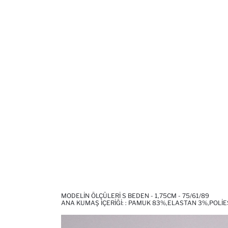
MODELIN ÖLÇÜLERI S BEDEN - 1,75CM - 75/61/89
ANA KUMAŞ İÇERIĞI: : PAMUK 83%,ELASTAN 3%,POLI