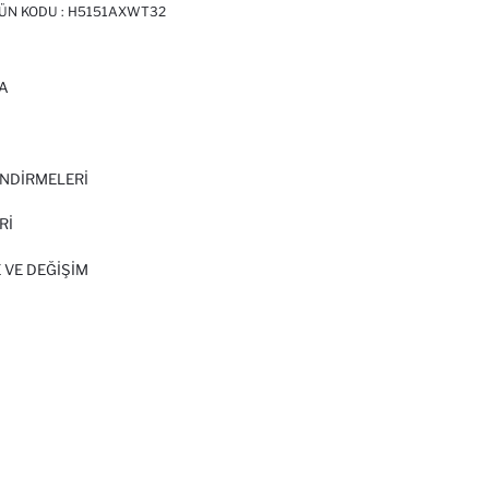
RÜN KODU :
H5151AXWT32
A
I
NDİRMELERİ
Rİ
 VE DEĞIŞIM