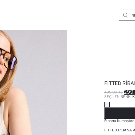
FITTED RIBA
299.
499.99 TL
SEÇILEN RENK:
K
Ribana Kumaştan Ü
FITTED RIBANA 