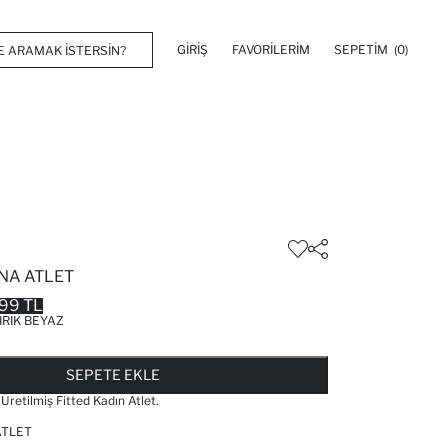
GIRIŞ
FAVORILERIM
SEPETIM
(0)
NA ATLET
99 TL
IRIK BEYAZ
FAVORILERE EKLENDI
GELINCE HABER VER
SEPETE EKLENIYOR
SEPETE EKLENDI
SEPETE EKLE
retilmiş Fitted Kadın Atlet.
ATLET