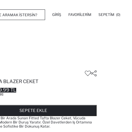
GIRIŞ
FAVORILERIM
SEPETIM
(0)
TA BLAZER CEKET
9.99 TL
RI
FAVORILERE EKLENDI
GELINCE HABER VER
SEPETE EKLENIYOR
SEPETE EKLENDI
SEPETE EKLE
ti Bir Arada Sunan Fitted Tafta Blazer Ceket, Vücuda
Modern Bir Duruş Yaratır. Özel Davetlerden Iş Ortamına
 Sofistike Bir Dokunuş Katar.