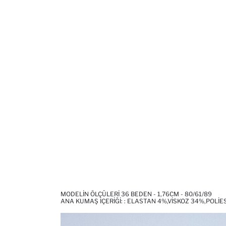
MODELIN ÖLÇÜLERI 36 BEDEN - 1,76CM - 80/61/89
ANA KUMAŞ İÇERIĞI: : ELASTAN 4%,VISKOZ 34%,POLI