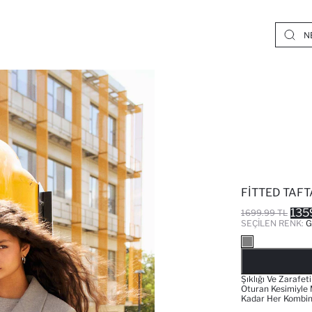
FITTED TAF
135
1699.99 TL
SEÇILEN RENK:
G
Şıklığı Ve Zarafe
Oturan Kesimiyle 
Kadar Her Kombine