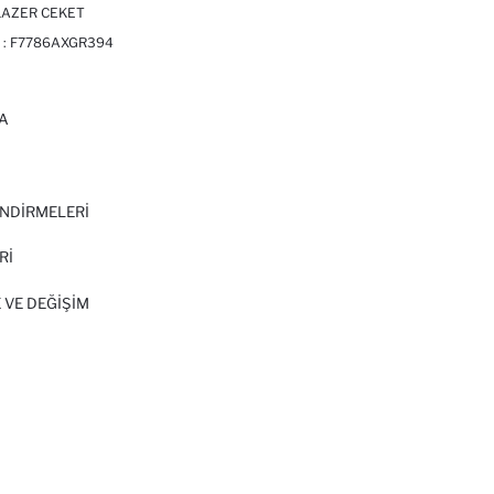
LAZER CEKET
 :
F7786AXGR394
A
I
NDİRMELERİ
Rİ
 VE DEĞIŞIM