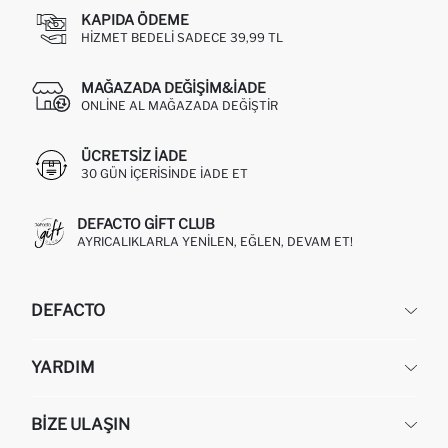
KAPIDA ÖDEME
HIZMET BEDELI SADECE 39,99 TL
MAĞAZADA DEĞIŞIM&İADE
ONLINE AL MAĞAZADA DEĞIŞTIR
ÜCRETSIZ IADE
30 GÜN IÇERISINDE IADE ET
DEFACTO GIFT CLUB
AYRICALIKLARLA YENILEN, EĞLEN, DEVAM ET!
DEFACTO
KURUMSAL
YARDIM
HAKKIMIZDA
İNSAN KAYNAKLARI
SIKÇA SORULAN SORULAR
BIZE ULAŞIN
KURUMSAL SATIŞ
SIPARIŞIMI NASIL TAKIP EDERIM?