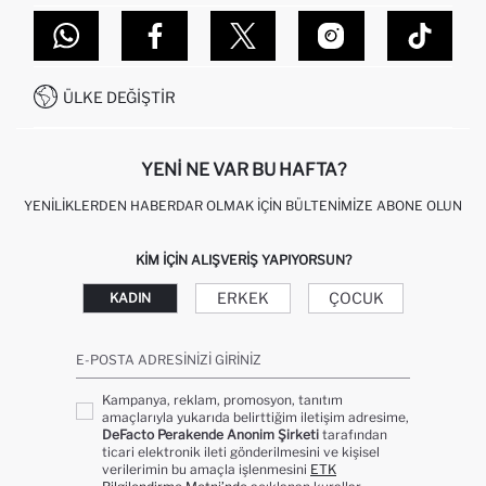
TOPTAN SATIŞ (WHOLESALE PARTNER)
NASIL İADE EDERIM?
MAĞAZALARIMIZ
DEFACTO TEKNOLOJI
GIFT CLUB SIKÇA SORULAN SORULAR
İLETIŞIM FORMU
SITEMAP
İŞLEM REHBERI
MÜŞTERI HIZMETLERI
0850 333 22 86
KAMPANYALAR
ÜLKE DEĞIŞTIR
KIŞISEL VERILERIN KORUNMASI VE GIZLILIK
YENI NE VAR BU HAFTA?
YENILIKLERDEN HABERDAR OLMAK İÇIN BÜLTENIMIZE ABONE OLUN
KIM IÇIN ALIŞVERIŞ YAPIYORSUN?
ERKEK
ÇOCUK
KADIN
E-POSTA ADRESINIZI GIRINIZ
Kampanya, reklam, promosyon, tanıtım
amaçlarıyla yukarıda belirttiğim iletişim adresime,
DeFacto Perakende Anonim Şirketi
tarafından
ticari elektronik ileti gönderilmesini ve kişisel
verilerimin bu amaçla işlenmesini
ETK