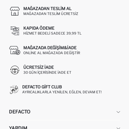
MAĞAZADAN TESLIM AL
MAĞAZADAN TESLIM ÜCRETSIZ
KAPIDA ÖDEME
HIZMET BEDELI SADECE 39,99 TL
MAĞAZADA DEĞIŞIM&İADE
ONLINE AL MAĞAZADA DEĞIŞTIR
ÜCRETSIZ IADE
30 GÜN IÇERISINDE IADE ET
DEFACTO GIFT CLUB
AYRICALIKLARLA YENILEN, EĞLEN, DEVAM ET!
DEFACTO
KURUMSAL
YARDIM