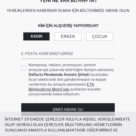
YENI NE VAR BU HAFTA?
YENILIKLERDEN HABERDAR OLMAK İÇIN BÜLTENIMIZE ABONE OLUN
KIM IÇIN ALIŞVERIŞ YAPIYORSUN?
ERKEK
ÇOCUK
KADIN
E-POSTA ADRESINIZI GIRINIZ
Kampanya, reklam, promosyon, tanıtım
amaçlarıyla yukarıda belirttiğim iletişim adresime,
DeFacto Perakende Anonim Şirketi
tarafından
ticari elektronik ileti gönderilmesini ve kişisel
verilerimin bu amaçla işlenmesini
ETK
Bilgilendirme Metni’nde
açıklanan kurallar
çerçevesinde kabul ediyorum.
ŞIMDI ABONE OL!
İNTERNET SITEMIZDE ÇEREZLER YOLUYLA KIŞISEL VERI IŞLENMEKTE
OLUP; GEREKLI OLAN ÇEREZLER, BILGI TOPLUMU HIZMETLERININ
SUNULMASI AMACIYLA KULLANILMAKTADIR. DIĞER BIRINCI VE
ÜÇÜNCÜ TARAF ÇEREZLER ISE SIZE DAHA IYI BIR ALIŞVERIŞ