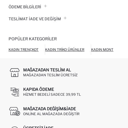
ÖDEME BİLGİLERİ
TESLIMAT İADE VE DEĞIŞIM
POPÜLER KATEGORILER
KADIN TRENÇKOT
KADIN TRIKO ÜRÜNLER
KADIN MONT
KAD
MAĞAZADAN TESLIM AL
MAĞAZADAN TESLIM ÜCRETSIZ
KAPIDA ÖDEME
HIZMET BEDELI SADECE 39,99 TL
MAĞAZADA DEĞIŞIM&İADE
ONLINE AL MAĞAZADA DEĞIŞTIR