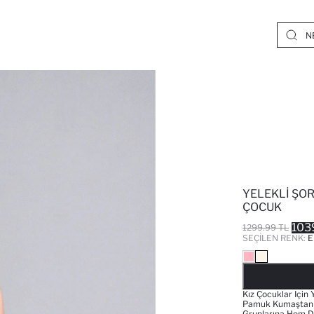
YELEKLI ŞOR
ÇOCUK
103
1299.99 TL
SEÇILEN RENK:
E
Kız Çocuklar Için
Pamuk Kumaştan O
Gruplarına Hem De 