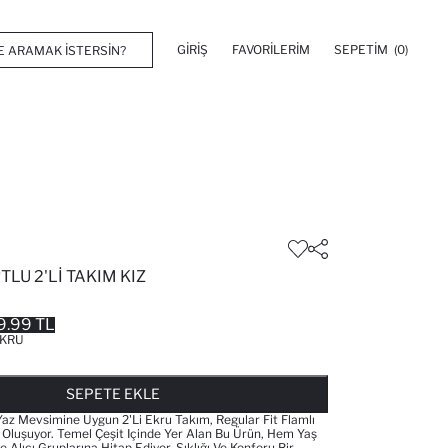
GIRIŞ
FAVORILERIM
SEPETIM
(0)
TLU 2'LI TAKIM KIZ
9.99 TL
KRU
FAVORILERE EKLENDI
GELINCE HABER VER
SEPETE EKLENIYOR
SEPETE EKLENDI
SEPETE EKLE
 Yaz Mevsimine Uygun 2'li Ekru Takım, Regular Fit Flamlı
luşuyor. Temel Çeşit Içinde Yer Alan Bu Ürün, Hem Yaş
Alıcı Gruplarına Hitap Ediyor. Şıklığı Ve Konforu Bir