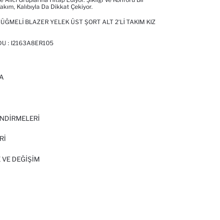
kım, Kalıbıyla Da Dikkat Çekiyor.
ÜĞMELI BLAZER YELEK ÜST ŞORT ALT 2'LI TAKIM KIZ
DU :
I2163A8ER105
A
I
NDİRMELERİ
Rİ
 VE DEĞIŞIM