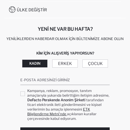
İŞLEM REHBERI
MÜŞTERI HIZMETLERI
0850 333 22 86
KAMPANYALAR
ÜLKE DEĞIŞTIR
KIŞISEL VERILERIN KORUNMASI VE GIZLILIK
YENI NE VAR BU HAFTA?
YENILIKLERDEN HABERDAR OLMAK İÇIN BÜLTENIMIZE ABONE OLUN
KIM IÇIN ALIŞVERIŞ YAPIYORSUN?
ERKEK
ÇOCUK
KADIN
E-POSTA ADRESINIZI GIRINIZ
Kampanya, reklam, promosyon, tanıtım
amaçlarıyla yukarıda belirttiğim iletişim adresime,
DeFacto Perakende Anonim Şirketi
tarafından
ticari elektronik ileti gönderilmesini ve kişisel
verilerimin bu amaçla işlenmesini
ETK
Bilgilendirme Metni’nde
açıklanan kurallar
çerçevesinde kabul ediyorum.