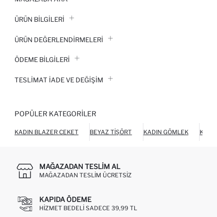
ÜRÜN BILGILERI
ÜRÜN DEĞERLENDİRMELERİ
ÖDEME BİLGİLERİ
TESLIMAT İADE VE DEĞIŞIM
POPÜLER KATEGORILER
KADIN BLAZER CEKET
BEYAZ TIŞÖRT
KADIN GÖMLEK
KADI
MAĞAZADAN TESLIM AL
MAĞAZADAN TESLIM ÜCRETSIZ
KAPIDA ÖDEME
HIZMET BEDELI SADECE 39,99 TL