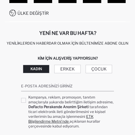
SITEMAP
İŞLEM REHBERI
MÜŞTERI HIZMETLERI
0850 333 22 86
KAMPANYALAR
ÜLKE DEĞIŞTIR
KIŞISEL VERILERIN KORUNMASI VE GIZLILIK
YENI NE VAR BU HAFTA?
YENILIKLERDEN HABERDAR OLMAK İÇIN BÜLTENIMIZE ABONE OLUN
KIM IÇIN ALIŞVERIŞ YAPIYORSUN?
ERKEK
ÇOCUK
KADIN
E-POSTA ADRESINIZI GIRINIZ
Kampanya, reklam, promosyon, tanıtım
amaçlarıyla yukarıda belirttiğim iletişim adresime,
DeFacto Perakende Anonim Şirketi
tarafından
ticari elektronik ileti gönderilmesini ve kişisel
verilerimin bu amaçla işlenmesini
ETK
Bilgilendirme Metni’nde
açıklanan kurallar
çerçevesinde kabul ediyorum.