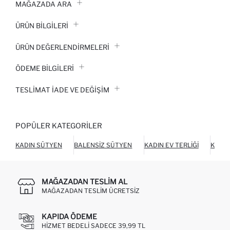
MAĞAZADA ARA
ÜRÜN BILGILERI
ÜRÜN DEĞERLENDİRMELERİ
ÖDEME BİLGİLERİ
TESLIMAT İADE VE DEĞIŞIM
POPÜLER KATEGORILER
KADIN SÜTYEN
BALENSIZ SÜTYEN
KADIN EV TERLIĞI
KADIN
MAĞAZADAN TESLIM AL
MAĞAZADAN TESLIM ÜCRETSIZ
KAPIDA ÖDEME
HIZMET BEDELI SADECE 39,99 TL