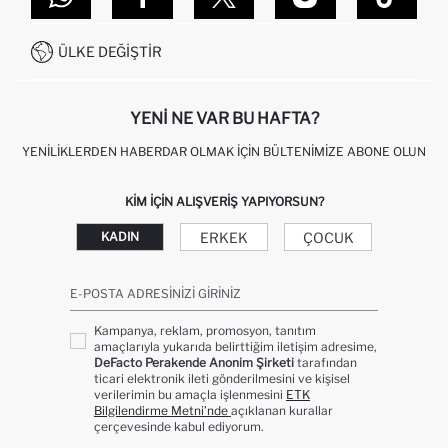
İLETIŞIM FORMU
SITEMAP
İŞLEM REHBERI
MÜŞTERI HIZMETLERI
0850 333 22 86
KAMPANYALAR
ÜLKE DEĞIŞTIR
KIŞISEL VERILERIN KORUNMASI VE GIZLILIK
YENI NE VAR BU HAFTA?
YENILIKLERDEN HABERDAR OLMAK İÇIN BÜLTENIMIZE ABONE OLUN
KIM IÇIN ALIŞVERIŞ YAPIYORSUN?
ERKEK
ÇOCUK
KADIN
E-POSTA ADRESINIZI GIRINIZ
Kampanya, reklam, promosyon, tanıtım
amaçlarıyla yukarıda belirttiğim iletişim adresime,
DeFacto Perakende Anonim Şirketi
tarafından
ticari elektronik ileti gönderilmesini ve kişisel
verilerimin bu amaçla işlenmesini
ETK
Bilgilendirme Metni’nde
açıklanan kurallar
çerçevesinde kabul ediyorum.