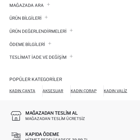
MAĞAZADA ARA
ÜRÜN BILGILERI
ÜRÜN DEĞERLENDİRMELERİ
ÖDEME BİLGİLERİ
TESLIMAT İADE VE DEĞIŞIM
POPÜLER KATEGORILER
KADIN ÇANTA
AKSESUAR
KADIN ÇORAP
KADIN VALIZ
KÜ
MAĞAZADAN TESLIM AL
MAĞAZADAN TESLIM ÜCRETSIZ
KAPIDA ÖDEME
HIZMET BEDELI SADECE 39,99 TL