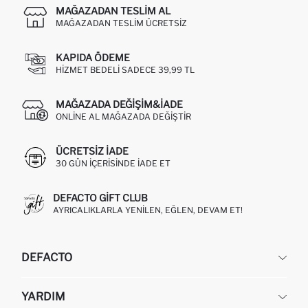
MAĞAZADAN TESLIM AL
MAĞAZADAN TESLIM ÜCRETSIZ
KAPIDA ÖDEME
HIZMET BEDELI SADECE 39,99 TL
MAĞAZADA DEĞIŞIM&İADE
ONLINE AL MAĞAZADA DEĞIŞTIR
ÜCRETSIZ IADE
30 GÜN IÇERISINDE IADE ET
DEFACTO GIFT CLUB
AYRICALIKLARLA YENILEN, EĞLEN, DEVAM ET!
DEFACTO
KURUMSAL
YARDIM
HAKKIMIZDA