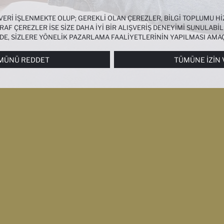
 VERI IŞLENMEKTE OLUP; GEREKLI OLAN ÇEREZLER, BILGI TOPLUMU 
AF ÇEREZLER ISE SIZE DAHA IYI BIR ALIŞVERIŞ DENEYIMI SUNULABIL
NDE, SIZLERE YÖNELIK PAZARLAMA FAALIYETLERININ YAPILMASI AMA
RI
PANELI ARACILIĞIYLA HER ZAMAN YÖNETEBILIR, ÇEREZLERLE ILGIL
MÜNÜ REDDET
TÜMÜNE İZIN 