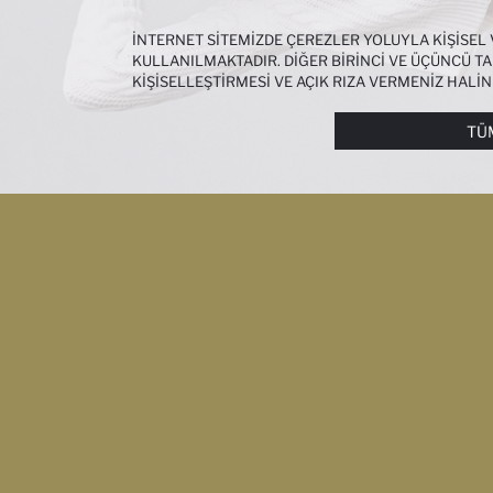
İNTERNET SITEMIZDE ÇEREZLER YOLUYLA KIŞISEL
KULLANILMAKTADIR. DIĞER BIRINCI VE ÜÇÜNCÜ TAR
KIŞISELLEŞTIRMESI VE AÇIK RIZA VERMENIZ HALI
ÇEREZLERE DAIR TERCIHLERINIZI
ÇEREZ TERCIHLE
METNI
’NDEN ULAŞABILIRSINIZ.
TÜ