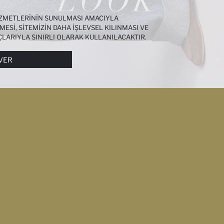
HIZMETLERININ SUNULMASI AMACIYLA
MESI, SITEMIZIN DAHA IŞLEVSEL KILINMASI VE
ÇLARIYLA SINIRLI OLARAK KULLANILACAKTIR.
I DAHA DETAYLI BILGIYE
ÇEREZ AYDINLATMA
VER