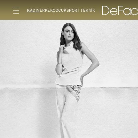
KADIN
ERKEK
ÇOCUK
SPOR | TEKNİK