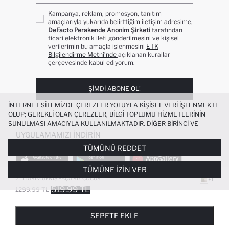
Kampanya, reklam, promosyon, tanıtım
amaçlarıyla yukarıda belirttiğim iletişim adresime,
DeFacto Perakende Anonim Şirketi
tarafından
ticari elektronik ileti gönderilmesini ve kişisel
verilerimin bu amaçla işlenmesini
ETK
Bilgilendirme Metni’nde
açıklanan kurallar
çerçevesinde kabul ediyorum.
ŞIMDI ABONE OL!
İNTERNET SITEMIZDE ÇEREZLER YOLUYLA KIŞISEL VERI IŞLENMEKTE
OLUP; GEREKLI OLAN ÇEREZLER, BILGI TOPLUMU HIZMETLERININ
SUNULMASI AMACIYLA KULLANILMAKTADIR. DIĞER BIRINCI VE
ÜÇÜNCÜ TARAF ÇEREZLER ISE SIZE DAHA IYI BIR ALIŞVERIŞ
UYGULAMAMIZI İNDIRIN
DENEYIMI SUNULABILMESI, SITEMIZIN DAHA IŞLEVSEL KILINMASI VE
TÜMÜNÜ REDDET
KIŞISELLEŞTIRMESI VE AÇIK RIZA VERMENIZ HALINDE, SIZLERE
YÖNELIK PAZARLAMA FAALIYETLERININ YAPILMASI AMAÇLARIYLA
TÜMÜNE İZIN VER
SINIRLI OLARAK KULLANILACAKTIR. ÇEREZLERE DAIR TERCIHLERINIZI
ÇEREZ TERCIHLERI
PANELI ARACILIĞIYLA HER ZAMAN YÖNETEBILIR,
2'LI TAKIM GENIŞ PAÇA KIZ ÇOCUK
+1
ÇEREZLERLE ILGILI DAHA DETAYLI BILGIYE
ÇEREZ AYDINLATMA
519.99 TL
1299.99 TL
POPÜLER KATEGORILER
METNI
’NDEN ULAŞABILIRSINIZ.
FAVORILERE EKLENDI
GELINCE HABER VER
SEPETE EKLENIYOR
SEPETE EKLENDI
KADIN MAYO
KADIN BEYAZ TIŞÖRT
SEPETE EKLE
BIKINI
ERKEK BEYAZ TIŞÖRT