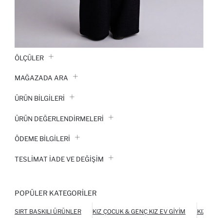
ÖLÇÜLER
MAĞAZADA ARA
ÜRÜN BILGILERI
ÜRÜN DEĞERLENDİRMELERİ
ÖDEME BİLGİLERİ
TESLIMAT İADE VE DEĞIŞIM
POPÜLER KATEGORILER
SIRT BASKILI ÜRÜNLER
KIZ ÇOCUK & GENÇ KIZ EV GIYIM
KIZ ÇO