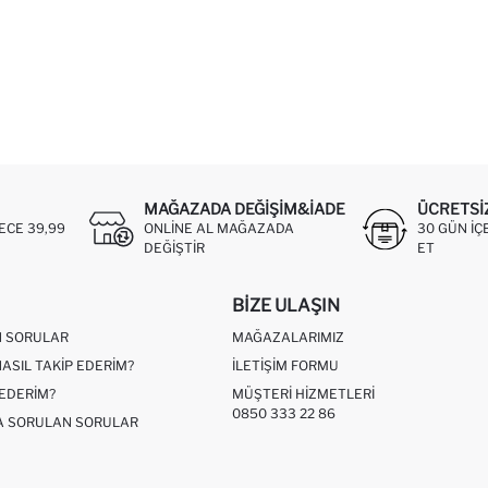
MAĞAZADA DEĞIŞIM&İADE
ÜCRETSI
ECE 39,99
ONLINE AL MAĞAZADA
30 GÜN IÇ
DEĞIŞTIR
ET
BIZE ULAŞIN
N SORULAR
MAĞAZALARIMIZ
NASIL TAKIP EDERIM?
İLETIŞIM FORMU
 EDERIM?
MÜŞTERI HIZMETLERI
0850 333 22 86
ÇA SORULAN SORULAR