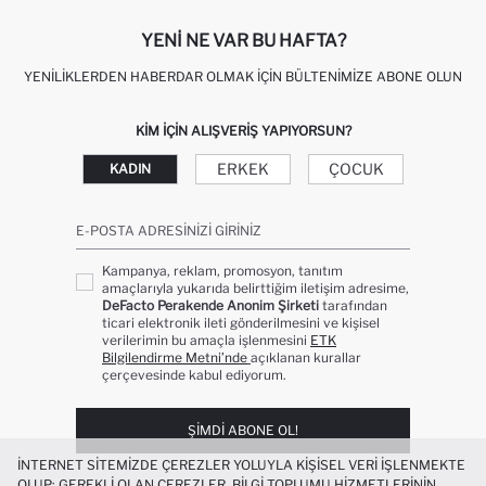
YENI NE VAR BU HAFTA?
YENILIKLERDEN HABERDAR OLMAK İÇIN BÜLTENIMIZE ABONE OLUN
KIM IÇIN ALIŞVERIŞ YAPIYORSUN?
ERKEK
ÇOCUK
KADIN
E-POSTA ADRESINIZI GIRINIZ
Kampanya, reklam, promosyon, tanıtım
amaçlarıyla yukarıda belirttiğim iletişim adresime,
DeFacto Perakende Anonim Şirketi
tarafından
ticari elektronik ileti gönderilmesini ve kişisel
verilerimin bu amaçla işlenmesini
ETK
Bilgilendirme Metni’nde
açıklanan kurallar
çerçevesinde kabul ediyorum.
ŞIMDI ABONE OL!
İNTERNET SITEMIZDE ÇEREZLER YOLUYLA KIŞISEL VERI IŞLENMEKTE
OLUP; GEREKLI OLAN ÇEREZLER, BILGI TOPLUMU HIZMETLERININ