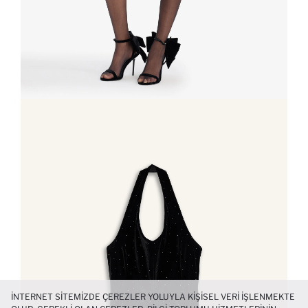
İNTERNET SITEMIZDE ÇEREZLER YOLUYLA KIŞISEL VERI IŞLENMEKTE