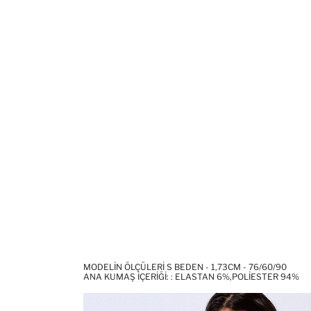
MODELIN ÖLÇÜLERI S BEDEN - 1,73CM - 76/60/90
ANA KUMAŞ İÇERIĞI: : ELASTAN 6%,POLIESTER 94%