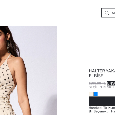
HALTER YAKA
ELBISE
649
1299.99 TL
SEÇILEN RENK:
E
Hareketli Tül Kuma
Bir Seçenektir. Ha