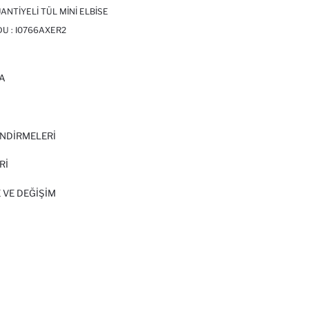
ANTIYELI TÜL MINI ELBISE
DU :
I0766AXER2
A
I
NDİRMELERİ
Rİ
 VE DEĞIŞIM