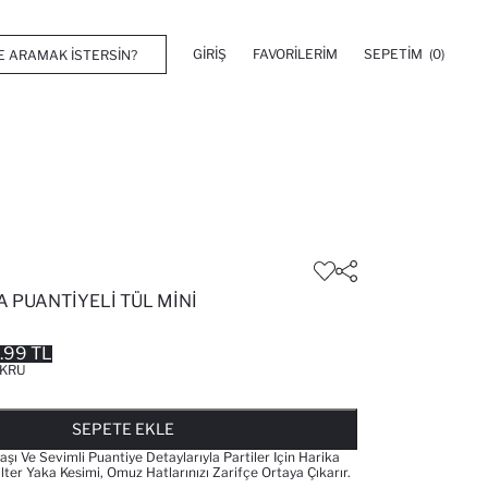
GIRIŞ
FAVORILERIM
SEPETIM
(0)
 PUANTIYELI TÜL MINI
.99 TL
KRU
FAVORILERE EKLENDI
GELINCE HABER VER
SEPETE EKLENIYOR
SEPETE EKLENDI
SEPETE EKLE
şı Ve Sevimli Puantiye Detaylarıyla Partiler Için Harika
lter Yaka Kesimi, Omuz Hatlarınızı Zarifçe Ortaya Çıkarır.