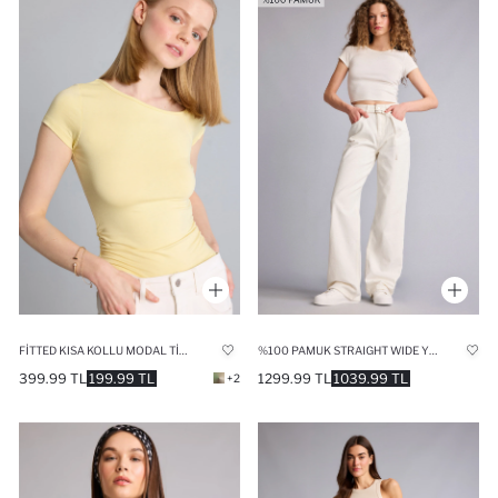
FITTED KISA KOLLU MODAL TIŞÖRT
%100 PAMUK STRAIGHT WIDE YÜKSEK BEL UZUN JEAN PANTOLON
399.99 TL
199.99 TL
1299.99 TL
1039.99 TL
+2