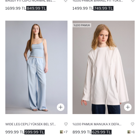
BAGGY FIT CEPLI NORMAL BEL GABARDIN PUANTIYELI PANTOLON
%100 PAMUK BARREL FIT YÜKSEK BEL BILEK BOY JEAN PANTOLON
1699.99 TL
849.99 TL
1499.99 TL
749.99 TL
WIDE LEG CEPLI YÜKSEK BEL STANDART BOY KETEN KARIŞIMLI PANTOLON
%100 PAMUK MANUKA X DEFACTO REGULAR FIT TUNIK
999.99 TL
599.99 TL
899.99 TL
629.99 TL
+7
+1