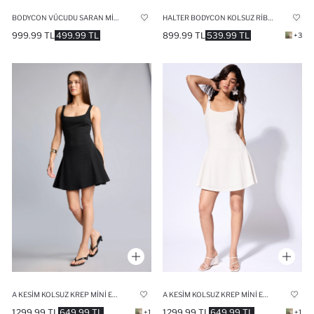
BODYCON VÜCUDU SARAN MIDI ELBISE
HALTER BODYCON KOLSUZ RIBANA MIDI ELBISE
999.99 TL
499.99 TL
899.99 TL
539.99 TL
+3
A KESIM KOLSUZ KREP MINI ELBISE
A KESIM KOLSUZ KREP MINI ELBISE
1299.99 TL
649.99 TL
1299.99 TL
649.99 TL
+1
+1