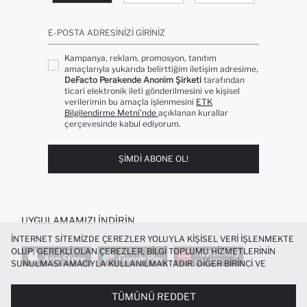
E-POSTA ADRESINIZI GIRINIZ
Kampanya, reklam, promosyon, tanıtım
amaçlarıyla yukarıda belirttiğim iletişim adresime,
DeFacto Perakende Anonim Şirketi
tarafından
ticari elektronik ileti gönderilmesini ve kişisel
verilerimin bu amaçla işlenmesini
ETK
Bilgilendirme Metni’nde
açıklanan kurallar
çerçevesinde kabul ediyorum.
ŞIMDI ABONE OL!
UYGULAMAMIZI İNDIRIN
İNTERNET SITEMIZDE ÇEREZLER YOLUYLA KIŞISEL VERI IŞLENMEKTE
OLUP; GEREKLI OLAN ÇEREZLER, BILGI TOPLUMU HIZMETLERININ
SUNULMASI AMACIYLA KULLANILMAKTADIR. DIĞER BIRINCI VE
ÜÇÜNCÜ TARAF ÇEREZLER ISE SIZE DAHA IYI BIR ALIŞVERIŞ
DENEYIMI SUNULABILMESI, SITEMIZIN DAHA IŞLEVSEL KILINMASI VE
TÜMÜNÜ REDDET
POPÜLER KATEGORILER
KIŞISELLEŞTIRMESI VE AÇIK RIZA VERMENIZ HALINDE, SIZLERE