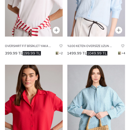
OVERSHIRT FIT BISIKLET YAKA BASIC DÜZ MODAL KISA KOLLU TIŞÖRT
%100 KETEN OVERSIZE UZUN KOLLU GÖMLEK
399.99 TL
199.99 TL
1499.99 TL
1049.99 TL
+2
+4