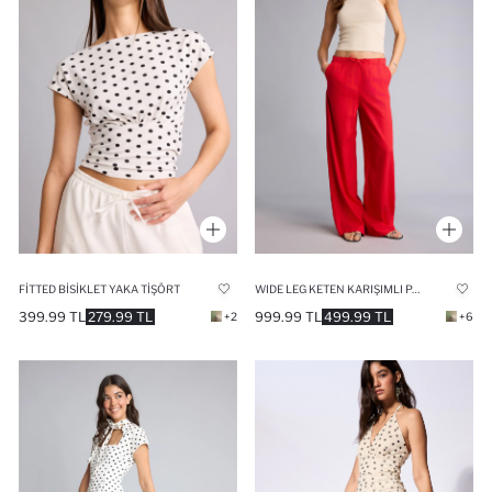
FITTED BISIKLET YAKA TIŞÖRT
WIDE LEG KETEN KARIŞIMLI PANTOLON
399.99 TL
279.99 TL
999.99 TL
499.99 TL
+2
+6