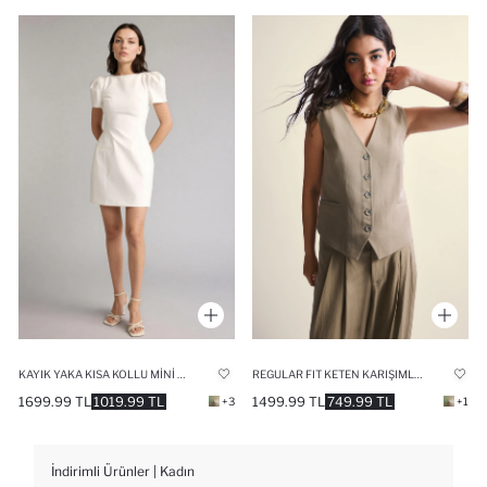
KAYIK YAKA KISA KOLLU MINI ELBISE
REGULAR FIT KETEN KARIŞIMLI DÜĞMELI YELEK
1699.99 TL
1019.99 TL
1499.99 TL
749.99 TL
+3
+1
İndirimli Ürünler | Kadın