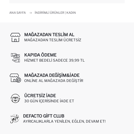
ANA SAYFA
İNDIRIMLI ÜRÜNLER | KADIN
MAĞAZADAN TESLIM AL
MAĞAZADAN TESLIM ÜCRETSIZ
KAPIDA ÖDEME
HIZMET BEDELI SADECE 39,99 TL
MAĞAZADA DEĞIŞIM&İADE
ONLINE AL MAĞAZADA DEĞIŞTIR
ÜCRETSIZ IADE
30 GÜN IÇERISINDE IADE ET
DEFACTO GIFT CLUB
AYRICALIKLARLA YENILEN, EĞLEN, DEVAM ET!