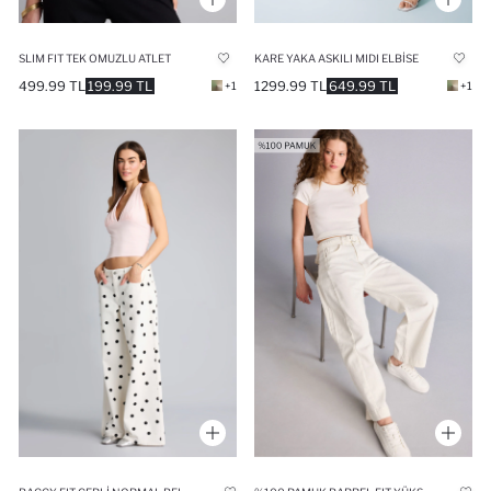
SLIM FIT TEK OMUZLU ATLET
KARE YAKA ASKILI MIDI ELBISE
499.99 TL
199.99 TL
1299.99 TL
649.99 TL
+1
+1