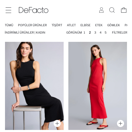
TÜMÜ
POPÜLER ÜRÜNLER
TIŞÖRT
ATLET
ELBISE
ETEK
GÖMLEK
PAN
İNDIRIMLI ÜRÜNLER | KADIN
GÖRÜNÜM
1
2
3
4
5
FILTRELER