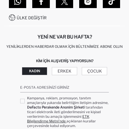
DEFACTO TEKNOLOJI
GIFT CLUB SIKÇA SORULAN SORULAR
İLETIŞIM FORMU
SITEMAP
İŞLEM REHBERI
MÜŞTERI HIZMETLERI
0850 333 22 86
KAMPANYALAR
ÜLKE DEĞIŞTIR
KIŞISEL VERILERIN KORUNMASI VE GIZLILIK
YENI NE VAR BU HAFTA?
YENILIKLERDEN HABERDAR OLMAK İÇIN BÜLTENIMIZE ABONE OLUN
KIM IÇIN ALIŞVERIŞ YAPIYORSUN?
ERKEK
ÇOCUK
KADIN
E-POSTA ADRESINIZI GIRINIZ
Kampanya, reklam, promosyon, tanıtım
amaçlarıyla yukarıda belirttiğim iletişim adresime,
DeFacto Perakende Anonim Şirketi
tarafından
ticari elektronik ileti gönderilmesini ve kişisel
verilerimin bu amaçla işlenmesini
ETK
Bilgilendirme Metni’nde
açıklanan kurallar
çerçevesinde kabul ediyorum.