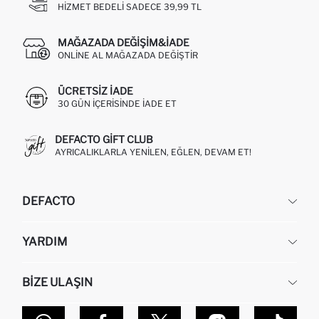
HIZMET BEDELI SADECE 39,99 TL
MAĞAZADA DEĞIŞIM&İADE
ONLINE AL MAĞAZADA DEĞIŞTIR
ÜCRETSIZ IADE
30 GÜN IÇERISINDE IADE ET
DEFACTO GIFT CLUB
AYRICALIKLARLA YENILEN, EĞLEN, DEVAM ET!
DEFACTO
KURUMSAL
YARDIM
HAKKIMIZDA
İNSAN KAYNAKLARI
SIKÇA SORULAN SORULAR
BIZE ULAŞIN
KURUMSAL SATIŞ
SIPARIŞIMI NASIL TAKIP EDERIM?
TOPTAN SATIŞ (WHOLESALE PARTNER)
NASIL İADE EDERIM?
MAĞAZALARIMIZ