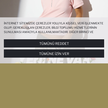
İNTERNET SITEMIZDE ÇEREZLER YOLUYLA KIŞISEL VERI IŞLENMEKTE
OLUP; GEREKLI OLAN ÇEREZLER, BILGI TOPLUMU HIZMETLERININ
SUNULMASI AMACIYLA KULLANILMAKTADIR. DIĞER BIRINCI VE
ÜÇÜNCÜ TARAF ÇEREZLER ISE SIZE DAHA IYI BIR ALIŞVERIŞ
DENEYIMI SUNULABILMESI, SITEMIZIN DAHA IŞLEVSEL KILINMASI VE
TÜMÜNÜ REDDET
KIŞISELLEŞTIRMESI VE AÇIK RIZA VERMENIZ HALINDE, SIZLERE
YÖNELIK PAZARLAMA FAALIYETLERININ YAPILMASI AMAÇLARIYLA
TÜMÜNE İZIN VER
SINIRLI OLARAK KULLANILACAKTIR. ÇEREZLERE DAIR TERCIHLERINIZI
ÇEREZ TERCIHLERI
PANELI ARACILIĞIYLA HER ZAMAN YÖNETEBILIR,
ÇEREZLERLE ILGILI DAHA DETAYLI BILGIYE
ÇEREZ AYDINLATMA
METNI
’NDEN ULAŞABILIRSINIZ.