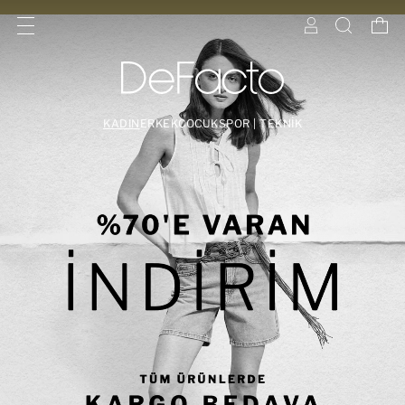
KADIN
ERKEK
ÇOCUK
SPOR | TEKNİK