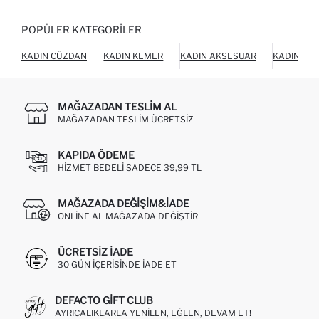
POPÜLER KATEGORILER
KADIN CÜZDAN
KADIN KEMER
KADIN AKSESUAR
KADIN AY
MAĞAZADAN TESLIM AL
MAĞAZADAN TESLIM ÜCRETSIZ
KAPIDA ÖDEME
HIZMET BEDELI SADECE 39,99 TL
MAĞAZADA DEĞIŞIM&İADE
ONLINE AL MAĞAZADA DEĞIŞTIR
ÜCRETSIZ IADE
30 GÜN IÇERISINDE IADE ET
DEFACTO GIFT CLUB
AYRICALIKLARLA YENILEN, EĞLEN, DEVAM ET!