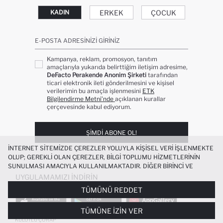
ERKEK
ÇOCUK
KADIN
E-POSTA ADRESINIZI GIRINIZ
Kampanya, reklam, promosyon, tanıtım
amaçlarıyla yukarıda belirttiğim iletişim adresime,
DeFacto Perakende Anonim Şirketi
tarafından
ticari elektronik ileti gönderilmesini ve kişisel
verilerimin bu amaçla işlenmesini
ETK
Bilgilendirme Metni’nde
açıklanan kurallar
çerçevesinde kabul ediyorum.
ŞIMDI ABONE OL!
İNTERNET SITEMIZDE ÇEREZLER YOLUYLA KIŞISEL VERI IŞLENMEKTE
OLUP; GEREKLI OLAN ÇEREZLER, BILGI TOPLUMU HIZMETLERININ
SUNULMASI AMACIYLA KULLANILMAKTADIR. DIĞER BIRINCI VE
ÜÇÜNCÜ TARAF ÇEREZLER ISE SIZE DAHA IYI BIR ALIŞVERIŞ
UYGULAMAMIZI İNDIRIN
DENEYIMI SUNULABILMESI, SITEMIZIN DAHA IŞLEVSEL KILINMASI VE
TÜMÜNÜ REDDET
KIŞISELLEŞTIRMESI VE AÇIK RIZA VERMENIZ HALINDE, SIZLERE
YÖNELIK PAZARLAMA FAALIYETLERININ YAPILMASI AMAÇLARIYLA
TÜMÜNE İZIN VER
SINIRLI OLARAK KULLANILACAKTIR. ÇEREZLERE DAIR TERCIHLERINIZI
ÇEREZ TERCIHLERI
PANELI ARACILIĞIYLA HER ZAMAN YÖNETEBILIR,
KÜLOTLU ÇORAP