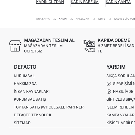
KADIN CÜZDAN
KADIN PARFÜM
KADIN ÇANTA
ANA SAYFA
KADIN
AKSESUAR
KÜPE
KADIN 2'LI C FO
MAĞAZADAN TESLIM AL
KAPIDA ÖDEME
MAĞAZADAN TESLIM
HIZMET BEDELI SAD
ÜCRETSIZ
TL
DEFACTO
YARDIM
KURUMSAL
SIKÇA SORULA
HAKKIMIZDA
SIPARIŞIMI 
İNSAN KAYNAKLARI
NASIL İADE
KURUMSAL SATIŞ
GIFT CLUB SIK
TOPTAN SATIŞ (WHOLESALE PARTNER)
İŞLEM REHBERI
DEFACTO TEKNOLOJI
KAMPANYALAR
SITEMAP
KIŞISEL VERILE