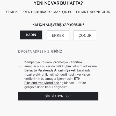
YENI NE VAR BU HAFTA?
YENILIKLERDEN HABERDAR OLMAK İÇIN BÜLTENIMIZE ABONE OLUN
KIM IÇIN ALIŞVERIŞ YAPIYORSUN?
KADIN
ERKEK
ÇOCUK
E-POSTA ADRESINIZI GIRINIZ
Kampanya, reklam, promosyon, tanıtım
amaçlarıyla yukarıda belirttiğim iletişim adresime,
DeFacto Perakende Anonim Şirketi
tarafından
ticari elektronik ileti gönderilmesini ve kişisel
verilerimin bu amaçla işlenmesini
ETK
Bilgilendirme Metni’nde
açıklanan kurallar
çerçevesinde kabul ediyorum.
ŞIMDI ABONE OL!