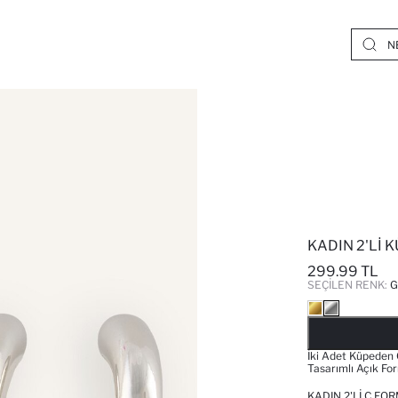
KADIN 2'LI K
299.99 TL
SEÇILEN RENK:
İki Adet Küpeden O
Tasarımlı Açık Fo
KADIN 2'LI C FO