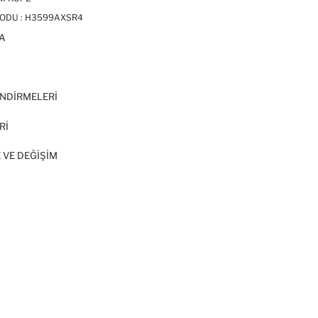
ODU :
H3599AXSR4
A
I
NDİRMELERİ
Rİ
 VE DEĞIŞIM