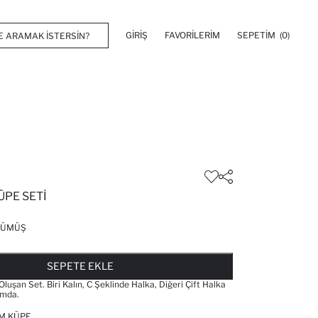
GIRIŞ
FAVORILERIM
SEPETIM
(0)
ÜPE SETI
GÜMÜŞ
FAVORILERE EKLENDI
GELINCE HABER VER
SEPETE EKLENIYOR
SEPETE EKLENDI
SEPETE EKLE
luşan Set. Biri Kalın, C Şeklinde Halka, Diğeri Çift Halka
rmda.
RM KÜPE