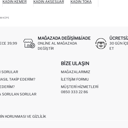
KADIN KEMER
KADIN AKSESUAR
KADIN TOKA
RM KÜPE
MAĞAZADA DEĞIŞIM&İADE
ÜCRETSI
ECE 39,99
ONLINE AL MAĞAZADA
30 GÜN IÇ
DEĞIŞTIR
ET
BIZE ULAŞIN
N SORULAR
MAĞAZALARIMIZ
NASIL TAKIP EDERIM?
İLETIŞIM FORMU
 EDERIM?
MÜŞTERI HIZMETLERI
0850 333 22 86
ÇA SORULAN SORULAR
RIN KORUNMASI VE GIZLILIK