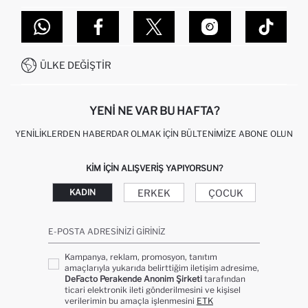
TOPTAN SATIŞ (WHOLESALE PARTNER)
NASIL İADE EDERIM?
MAĞAZALARIMIZ
DEFACTO TEKNOLOJI
GIFT CLUB SIKÇA SORULAN SORULAR
İLETIŞIM FORMU
SITEMAP
İŞLEM REHBERI
MÜŞTERI HIZMETLERI
0850 333 22 86
KAMPANYALAR
ÜLKE DEĞIŞTIR
KIŞISEL VERILERIN KORUNMASI VE GIZLILIK
YENI NE VAR BU HAFTA?
YENILIKLERDEN HABERDAR OLMAK İÇIN BÜLTENIMIZE ABONE OLUN
KIM IÇIN ALIŞVERIŞ YAPIYORSUN?
ERKEK
ÇOCUK
KADIN
E-POSTA ADRESINIZI GIRINIZ
Kampanya, reklam, promosyon, tanıtım
amaçlarıyla yukarıda belirttiğim iletişim adresime,
DeFacto Perakende Anonim Şirketi
tarafından
ticari elektronik ileti gönderilmesini ve kişisel
verilerimin bu amaçla işlenmesini
ETK