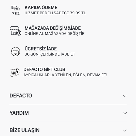
KAPIDA ÖDEME
HIZMET BEDELI SADECE 39,99 TL
MAĞAZADA DEĞIŞIM&İADE
ONLINE AL MAĞAZADA DEĞIŞTIR
ÜCRETSIZ IADE
30 GÜN IÇERISINDE IADE ET
DEFACTO GIFT CLUB
AYRICALIKLARLA YENILEN, EĞLEN, DEVAM ET!
DEFACTO
KURUMSAL
YARDIM
HAKKIMIZDA
İNSAN KAYNAKLARI
SIKÇA SORULAN SORULAR
BIZE ULAŞIN
KURUMSAL SATIŞ
SIPARIŞIMI NASIL TAKIP EDERIM?