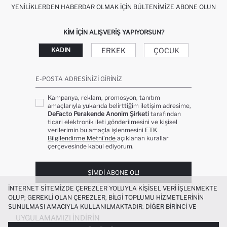
YENILIKLERDEN HABERDAR OLMAK İÇIN BÜLTENIMIZE ABONE OLUN
KIM IÇIN ALIŞVERIŞ YAPIYORSUN?
ERKEK
ÇOCUK
KADIN
E-POSTA ADRESINIZI GIRINIZ
Kampanya, reklam, promosyon, tanıtım
amaçlarıyla yukarıda belirttiğim iletişim adresime,
DeFacto Perakende Anonim Şirketi
tarafından
ticari elektronik ileti gönderilmesini ve kişisel
verilerimin bu amaçla işlenmesini
ETK
Bilgilendirme Metni’nde
açıklanan kurallar
çerçevesinde kabul ediyorum.
ŞIMDI ABONE OL!
İNTERNET SITEMIZDE ÇEREZLER YOLUYLA KIŞISEL VERI IŞLENMEKTE
OLUP; GEREKLI OLAN ÇEREZLER, BILGI TOPLUMU HIZMETLERININ
SUNULMASI AMACIYLA KULLANILMAKTADIR. DIĞER BIRINCI VE
ÜÇÜNCÜ TARAF ÇEREZLER ISE SIZE DAHA IYI BIR ALIŞVERIŞ
UYGULAMAMIZI İNDIRIN
DENEYIMI SUNULABILMESI, SITEMIZIN DAHA IŞLEVSEL KILINMASI VE