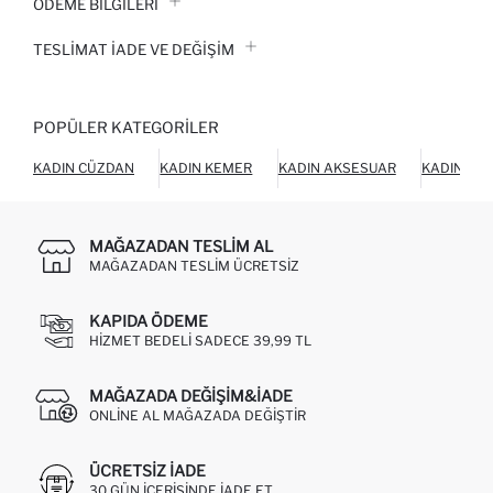
ÖDEME BİLGİLERİ
TESLIMAT İADE VE DEĞIŞIM
POPÜLER KATEGORILER
KADIN CÜZDAN
KADIN KEMER
KADIN AKSESUAR
KADIN AY
MAĞAZADAN TESLIM AL
MAĞAZADAN TESLIM ÜCRETSIZ
KAPIDA ÖDEME
HIZMET BEDELI SADECE 39,99 TL
MAĞAZADA DEĞIŞIM&İADE
ONLINE AL MAĞAZADA DEĞIŞTIR
ÜCRETSIZ IADE
30 GÜN IÇERISINDE IADE ET