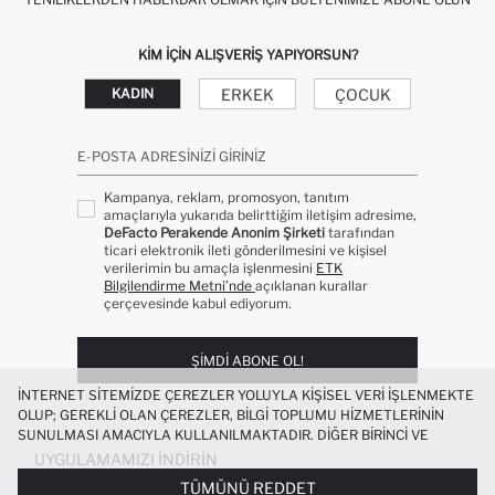
KIM IÇIN ALIŞVERIŞ YAPIYORSUN?
ERKEK
ÇOCUK
KADIN
E-POSTA ADRESINIZI GIRINIZ
Kampanya, reklam, promosyon, tanıtım
amaçlarıyla yukarıda belirttiğim iletişim adresime,
DeFacto Perakende Anonim Şirketi
tarafından
ticari elektronik ileti gönderilmesini ve kişisel
verilerimin bu amaçla işlenmesini
ETK
Bilgilendirme Metni’nde
açıklanan kurallar
çerçevesinde kabul ediyorum.
ŞIMDI ABONE OL!
İNTERNET SITEMIZDE ÇEREZLER YOLUYLA KIŞISEL VERI IŞLENMEKTE
OLUP; GEREKLI OLAN ÇEREZLER, BILGI TOPLUMU HIZMETLERININ
SUNULMASI AMACIYLA KULLANILMAKTADIR. DIĞER BIRINCI VE
ÜÇÜNCÜ TARAF ÇEREZLER ISE SIZE DAHA IYI BIR ALIŞVERIŞ
UYGULAMAMIZI İNDIRIN
DENEYIMI SUNULABILMESI, SITEMIZIN DAHA IŞLEVSEL KILINMASI VE
TÜMÜNÜ REDDET
KIŞISELLEŞTIRMESI VE AÇIK RIZA VERMENIZ HALINDE, SIZLERE