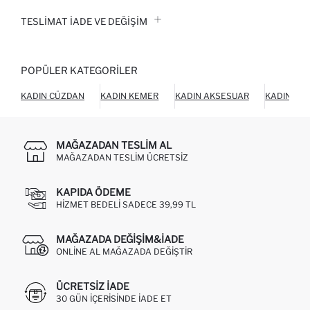
TESLIMAT İADE VE DEĞIŞIM
POPÜLER KATEGORILER
KADIN CÜZDAN
KADIN KEMER
KADIN AKSESUAR
KADIN AY
MAĞAZADAN TESLIM AL
MAĞAZADAN TESLIM ÜCRETSIZ
KAPIDA ÖDEME
HIZMET BEDELI SADECE 39,99 TL
MAĞAZADA DEĞIŞIM&İADE
ONLINE AL MAĞAZADA DEĞIŞTIR
ÜCRETSIZ IADE
30 GÜN IÇERISINDE IADE ET