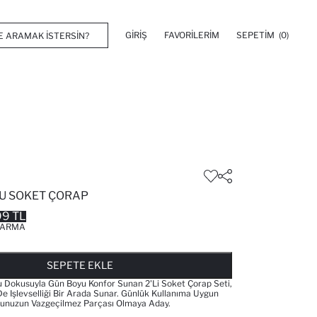
GIRIŞ
FAVORILERIM
SEPETIM
(0)
LU SOKET ÇORAP
99 TL
ARMA
FAVORILERE EKLENDI
GELINCE HABER VER
SEPETE EKLENIYOR
SEPETE EKLENDI
SEPETE EKLE
Dokusuyla Gün Boyu Konfor Sunan 2'li Soket Çorap Seti,
e Işlevselliği Bir Arada Sunar. Günlük Kullanıma Uygun
obunuzun Vazgeçilmez Parçası Olmaya Aday.