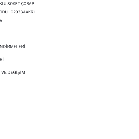
UKLU SOKET ÇORAP
ODU :
G2933AXKR1
A
I
NDİRMELERİ
Rİ
 VE DEĞIŞIM