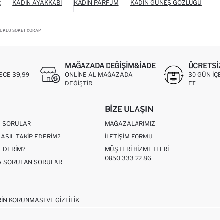
R
KADIN AYAKKABI
KADIN PARFÜM
KADIN GÜNEŞ GÖZLÜĞÜ
AMUKLU SOKET ÇORAP
MAĞAZADA DEĞIŞIM&İADE
ÜCRETSI
ECE 39,99
ONLINE AL MAĞAZADA
30 GÜN IÇ
DEĞIŞTIR
ET
BIZE ULAŞIN
N SORULAR
MAĞAZALARIMIZ
NASIL TAKIP EDERIM?
İLETIŞIM FORMU
 EDERIM?
MÜŞTERI HIZMETLERI
0850 333 22 86
ÇA SORULAN SORULAR
RIN KORUNMASI VE GIZLILIK