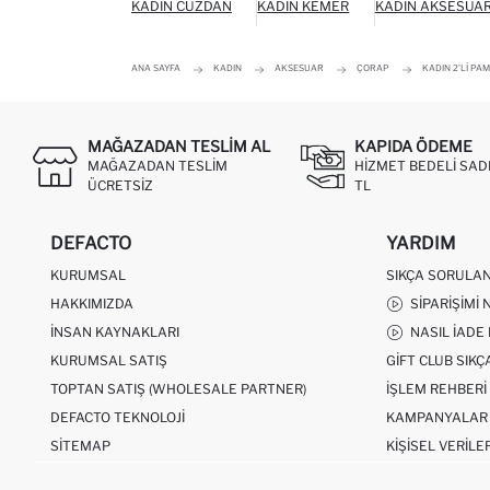
KADIN CÜZDAN
KADIN KEMER
KADIN AKSESUA
ANA SAYFA
KADIN
AKSESUAR
ÇORAP
KADIN 2'LI P
MAĞAZADAN TESLIM AL
KAPIDA ÖDEME
MAĞAZADAN TESLIM
HIZMET BEDELI SAD
ÜCRETSIZ
TL
DEFACTO
YARDIM
KURUMSAL
SIKÇA SORULA
HAKKIMIZDA
SIPARIŞIMI 
İNSAN KAYNAKLARI
NASIL İADE
KURUMSAL SATIŞ
GIFT CLUB SIK
TOPTAN SATIŞ (WHOLESALE PARTNER)
İŞLEM REHBERI
DEFACTO TEKNOLOJI
KAMPANYALAR
SITEMAP
KIŞISEL VERILE