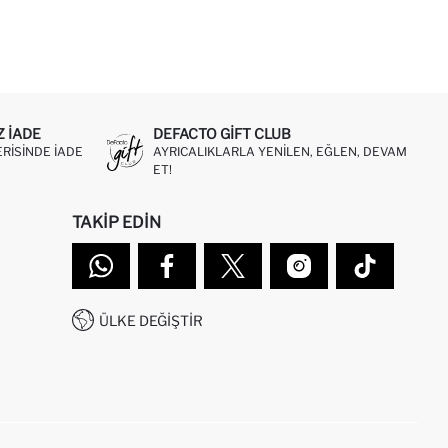
Z IADE
DEFACTO GIFT CLUB
ERISINDE IADE
AYRICALIKLARLA YENILEN, EĞLEN, DEVAM
ET!
TAKIP EDIN
ÜLKE DEĞIŞTIR