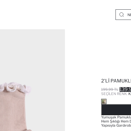
2'LI PAMUK
139.
199.99 TL
SEÇILEN RENK:
K
Yumuşak Pamuklu 
Hem Şıklığı Hem D
Yapısıyla Gardır