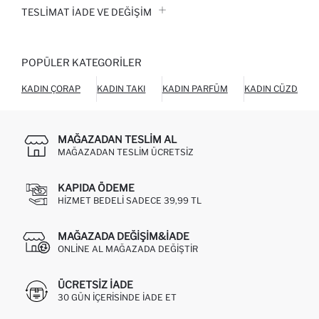
TESLIMAT İADE VE DEĞIŞIM
POPÜLER KATEGORILER
KADIN ÇORAP
KADIN TAKI
KADIN PARFÜM
KADIN CÜZDAN
MAĞAZADAN TESLIM AL
MAĞAZADAN TESLIM ÜCRETSIZ
KAPIDA ÖDEME
HIZMET BEDELI SADECE 39,99 TL
MAĞAZADA DEĞIŞIM&İADE
ONLINE AL MAĞAZADA DEĞIŞTIR
ÜCRETSIZ IADE
30 GÜN IÇERISINDE IADE ET