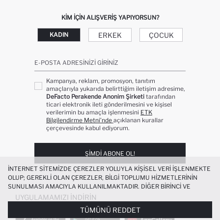
KIM IÇIN ALIŞVERIŞ YAPIYORSUN?
ERKEK
ÇOCUK
KADIN
E-POSTA ADRESINIZI GIRINIZ
Kampanya, reklam, promosyon, tanıtım
amaçlarıyla yukarıda belirttiğim iletişim adresime,
DeFacto Perakende Anonim Şirketi
tarafından
ticari elektronik ileti gönderilmesini ve kişisel
verilerimin bu amaçla işlenmesini
ETK
Bilgilendirme Metni’nde
açıklanan kurallar
çerçevesinde kabul ediyorum.
ŞIMDI ABONE OL!
İNTERNET SITEMIZDE ÇEREZLER YOLUYLA KIŞISEL VERI IŞLENMEKTE
OLUP; GEREKLI OLAN ÇEREZLER, BILGI TOPLUMU HIZMETLERININ
SUNULMASI AMACIYLA KULLANILMAKTADIR. DIĞER BIRINCI VE
ÜÇÜNCÜ TARAF ÇEREZLER ISE SIZE DAHA IYI BIR ALIŞVERIŞ
UYGULAMAMIZI İNDIRIN
DENEYIMI SUNULABILMESI, SITEMIZIN DAHA IŞLEVSEL KILINMASI VE
TÜMÜNÜ REDDET
KIŞISELLEŞTIRMESI VE AÇIK RIZA VERMENIZ HALINDE, SIZLERE