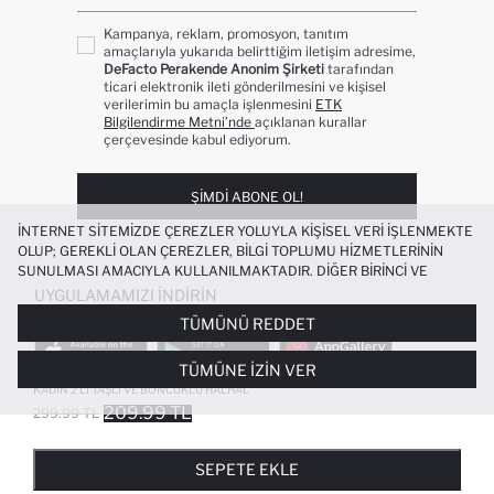
Kampanya, reklam, promosyon, tanıtım
amaçlarıyla yukarıda belirttiğim iletişim adresime,
DeFacto Perakende Anonim Şirketi
tarafından
ticari elektronik ileti gönderilmesini ve kişisel
verilerimin bu amaçla işlenmesini
ETK
Bilgilendirme Metni’nde
açıklanan kurallar
çerçevesinde kabul ediyorum.
ŞIMDI ABONE OL!
İNTERNET SITEMIZDE ÇEREZLER YOLUYLA KIŞISEL VERI IŞLENMEKTE
OLUP; GEREKLI OLAN ÇEREZLER, BILGI TOPLUMU HIZMETLERININ
SUNULMASI AMACIYLA KULLANILMAKTADIR. DIĞER BIRINCI VE
ÜÇÜNCÜ TARAF ÇEREZLER ISE SIZE DAHA IYI BIR ALIŞVERIŞ
UYGULAMAMIZI İNDIRIN
DENEYIMI SUNULABILMESI, SITEMIZIN DAHA IŞLEVSEL KILINMASI VE
TÜMÜNÜ REDDET
KIŞISELLEŞTIRMESI VE AÇIK RIZA VERMENIZ HALINDE, SIZLERE
YÖNELIK PAZARLAMA FAALIYETLERININ YAPILMASI AMAÇLARIYLA
TÜMÜNE İZIN VER
SINIRLI OLARAK KULLANILACAKTIR. ÇEREZLERE DAIR TERCIHLERINIZI
ÇEREZ TERCIHLERI
PANELI ARACILIĞIYLA HER ZAMAN YÖNETEBILIR,
KADIN 2'LI TAŞLI VE BONCUKLU HALHAL
ÇEREZLERLE ILGILI DAHA DETAYLI BILGIYE
ÇEREZ AYDINLATMA
209.99 TL
299.99 TL
POPÜLER KATEGORILER
METNI
’NDEN ULAŞABILIRSINIZ.
FAVORILERE EKLENDI
GELINCE HABER VER
SEPETE EKLENIYOR
SEPETE EKLENDI
KADIN MAYO
KADIN BEYAZ TIŞÖRT
SEPETE EKLE
BIKINI
ERKEK BEYAZ TIŞÖRT