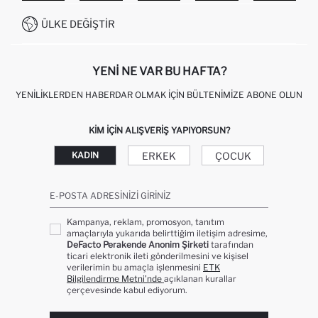
İŞLEM REHBERI
MÜŞTERI HIZMETLERI
0850 333 22 86
KAMPANYALAR
ÜLKE DEĞIŞTIR
KIŞISEL VERILERIN KORUNMASI VE GIZLILIK
YENI NE VAR BU HAFTA?
YENILIKLERDEN HABERDAR OLMAK İÇIN BÜLTENIMIZE ABONE OLUN
KIM IÇIN ALIŞVERIŞ YAPIYORSUN?
ERKEK
ÇOCUK
KADIN
E-POSTA ADRESINIZI GIRINIZ
Kampanya, reklam, promosyon, tanıtım
amaçlarıyla yukarıda belirttiğim iletişim adresime,
DeFacto Perakende Anonim Şirketi
tarafından
ticari elektronik ileti gönderilmesini ve kişisel
verilerimin bu amaçla işlenmesini
ETK
Bilgilendirme Metni’nde
açıklanan kurallar
çerçevesinde kabul ediyorum.