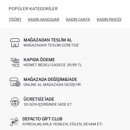
POPÜLER KATEGORILER
TIŞÖRT
KADIN AKSESUAR
KADIN ÇANTA
KADIN PANTOLON
MAĞAZADAN TESLIM AL
MAĞAZADAN TESLIM ÜCRETSIZ
KAPIDA ÖDEME
HIZMET BEDELI SADECE 39,99 TL
MAĞAZADA DEĞIŞIM&İADE
ONLINE AL MAĞAZADA DEĞIŞTIR
ÜCRETSIZ IADE
30 GÜN IÇERISINDE IADE ET
DEFACTO GIFT CLUB
AYRICALIKLARLA YENILEN, EĞLEN, DEVAM ET!