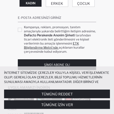
ERKEK
ÇOCUK
KADIN
E-POSTA ADRESINIZI GIRINIZ
Kampanya, reklam, promosyon, tanıtım
amaçlarıyla yukarıda belirttiğim iletişim adresime,
DeFacto Perakende Anonim Şirketi
tarafından
ticari elektronik ileti gönderilmesini ve kişisel
verilerimin bu amaçla işlenmesini
ETK
Bilgilendirme Metni’nde
açıklanan kurallar
çerçevesinde kabul ediyorum.
ŞIMDI ABONE OL!
İNTERNET SITEMIZDE ÇEREZLER YOLUYLA KIŞISEL VERI IŞLENMEKTE
OLUP; GEREKLI OLAN ÇEREZLER, BILGI TOPLUMU HIZMETLERININ
SUNULMASI AMACIYLA KULLANILMAKTADIR. DIĞER BIRINCI VE
ÜÇÜNCÜ TARAF ÇEREZLER ISE SIZE DAHA IYI BIR ALIŞVERIŞ
UYGULAMAMIZI İNDIRIN
DENEYIMI SUNULABILMESI, SITEMIZIN DAHA IŞLEVSEL KILINMASI VE
TÜMÜNÜ REDDET
KIŞISELLEŞTIRMESI VE AÇIK RIZA VERMENIZ HALINDE, SIZLERE
YÖNELIK PAZARLAMA FAALIYETLERININ YAPILMASI AMAÇLARIYLA
TÜMÜNE İZIN VER
SINIRLI OLARAK KULLANILACAKTIR. ÇEREZLERE DAIR TERCIHLERINIZI
KADIN OVAL TOKA SUNI DERI GÜNLÜK
ÇEREZ TERCIHLERI
PANELI ARACILIĞIYLA HER ZAMAN YÖNETEBILIR,
KEMER
ÇEREZLERLE ILGILI DAHA DETAYLI BILGIYE
ÇEREZ AYDINLATMA