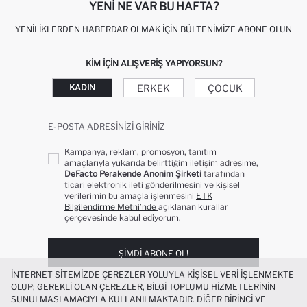
YENI NE VAR BU HAFTA?
YENILIKLERDEN HABERDAR OLMAK İÇIN BÜLTENIMIZE ABONE OLUN
KIM IÇIN ALIŞVERIŞ YAPIYORSUN?
ERKEK
ÇOCUK
KADIN
E-POSTA ADRESINIZI GIRINIZ
Kampanya, reklam, promosyon, tanıtım
amaçlarıyla yukarıda belirttiğim iletişim adresime,
DeFacto Perakende Anonim Şirketi
tarafından
ticari elektronik ileti gönderilmesini ve kişisel
verilerimin bu amaçla işlenmesini
ETK
Bilgilendirme Metni’nde
açıklanan kurallar
çerçevesinde kabul ediyorum.
ŞIMDI ABONE OL!
İNTERNET SITEMIZDE ÇEREZLER YOLUYLA KIŞISEL VERI IŞLENMEKTE
OLUP; GEREKLI OLAN ÇEREZLER, BILGI TOPLUMU HIZMETLERININ
SUNULMASI AMACIYLA KULLANILMAKTADIR. DIĞER BIRINCI VE