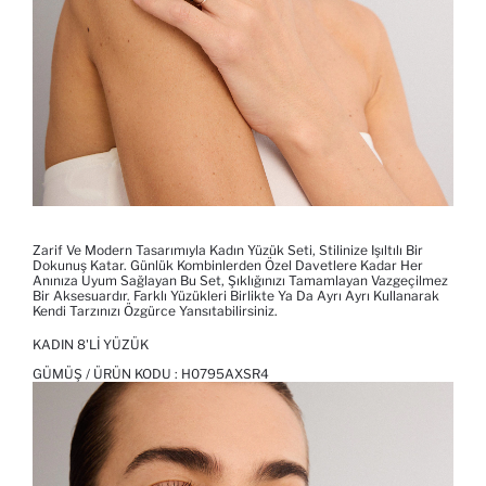
Zarif Ve Modern Tasarımıyla Kadın Yüzük Seti, Stilinize Işıltılı Bir
Dokunuş Katar. Günlük Kombinlerden Özel Davetlere Kadar Her
Anınıza Uyum Sağlayan Bu Set, Şıklığınızı Tamamlayan Vazgeçilmez
Bir Aksesuardır. Farklı Yüzükleri Birlikte Ya Da Ayrı Ayrı Kullanarak
Kendi Tarzınızı Özgürce Yansıtabilirsiniz.
KADIN 8'LI YÜZÜK
GÜMÜŞ / ÜRÜN KODU :
H0795AXSR4