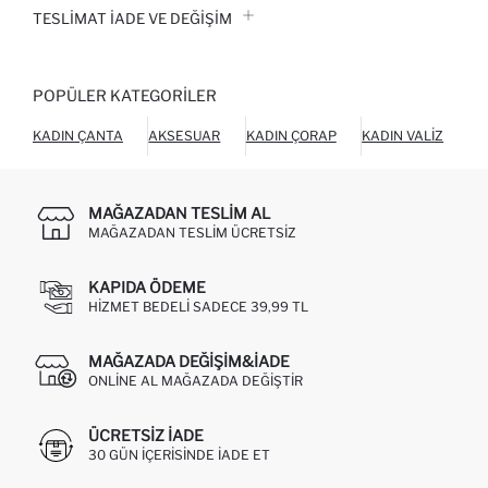
TESLIMAT İADE VE DEĞIŞIM
POPÜLER KATEGORILER
KADIN ÇANTA
AKSESUAR
KADIN ÇORAP
KADIN VALIZ
KÜ
MAĞAZADAN TESLIM AL
MAĞAZADAN TESLIM ÜCRETSIZ
KAPIDA ÖDEME
HIZMET BEDELI SADECE 39,99 TL
MAĞAZADA DEĞIŞIM&İADE
ONLINE AL MAĞAZADA DEĞIŞTIR
ÜCRETSIZ IADE
30 GÜN IÇERISINDE IADE ET