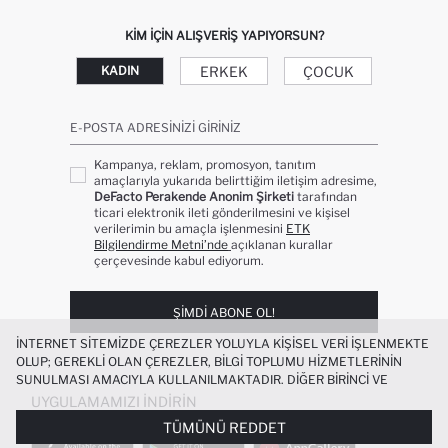
KIM IÇIN ALIŞVERIŞ YAPIYORSUN?
ERKEK
ÇOCUK
KADIN
E-POSTA ADRESINIZI GIRINIZ
Kampanya, reklam, promosyon, tanıtım
amaçlarıyla yukarıda belirttiğim iletişim adresime,
DeFacto Perakende Anonim Şirketi
tarafından
ticari elektronik ileti gönderilmesini ve kişisel
verilerimin bu amaçla işlenmesini
ETK
Bilgilendirme Metni’nde
açıklanan kurallar
çerçevesinde kabul ediyorum.
ŞIMDI ABONE OL!
İNTERNET SITEMIZDE ÇEREZLER YOLUYLA KIŞISEL VERI IŞLENMEKTE
OLUP; GEREKLI OLAN ÇEREZLER, BILGI TOPLUMU HIZMETLERININ
SUNULMASI AMACIYLA KULLANILMAKTADIR. DIĞER BIRINCI VE
ÜÇÜNCÜ TARAF ÇEREZLER ISE SIZE DAHA IYI BIR ALIŞVERIŞ
UYGULAMAMIZI İNDIRIN
DENEYIMI SUNULABILMESI, SITEMIZIN DAHA IŞLEVSEL KILINMASI VE
TÜMÜNÜ REDDET
KIŞISELLEŞTIRMESI VE AÇIK RIZA VERMENIZ HALINDE, SIZLERE