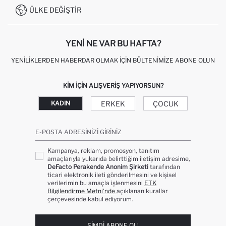
0850 333 22 86
KAMPANYALAR
ÜLKE DEĞIŞTIR
KIŞISEL VERILERIN KORUNMASI VE GIZLILIK
YENI NE VAR BU HAFTA?
YENILIKLERDEN HABERDAR OLMAK İÇIN BÜLTENIMIZE ABONE OLUN
KIM IÇIN ALIŞVERIŞ YAPIYORSUN?
ERKEK
ÇOCUK
KADIN
E-POSTA ADRESINIZI GIRINIZ
Kampanya, reklam, promosyon, tanıtım
amaçlarıyla yukarıda belirttiğim iletişim adresime,
DeFacto Perakende Anonim Şirketi
tarafından
ticari elektronik ileti gönderilmesini ve kişisel
verilerimin bu amaçla işlenmesini
ETK
Bilgilendirme Metni’nde
açıklanan kurallar
çerçevesinde kabul ediyorum.
ŞIMDI ABONE OL!