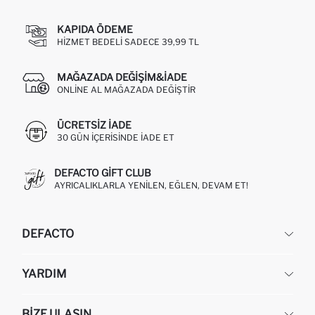
KAPIDA ÖDEME
HIZMET BEDELI SADECE 39,99 TL
MAĞAZADA DEĞIŞIM&İADE
ONLINE AL MAĞAZADA DEĞIŞTIR
ÜCRETSIZ IADE
30 GÜN IÇERISINDE IADE ET
DEFACTO GIFT CLUB
AYRICALIKLARLA YENILEN, EĞLEN, DEVAM ET!
DEFACTO
KURUMSAL
YARDIM
HAKKIMIZDA
İNSAN KAYNAKLARI
SIKÇA SORULAN SORULAR
BIZE ULAŞIN
KURUMSAL SATIŞ