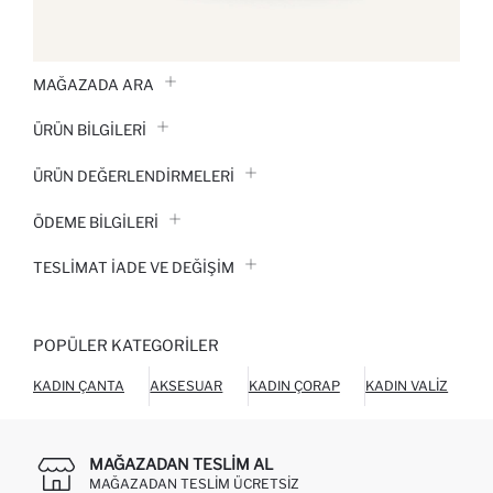
MAĞAZADA ARA
ÜRÜN BILGILERI
ÜRÜN DEĞERLENDİRMELERİ
ÖDEME BİLGİLERİ
TESLIMAT İADE VE DEĞIŞIM
POPÜLER KATEGORILER
KADIN ÇANTA
AKSESUAR
KADIN ÇORAP
KADIN VALIZ
KÜ
MAĞAZADAN TESLIM AL
MAĞAZADAN TESLIM ÜCRETSIZ