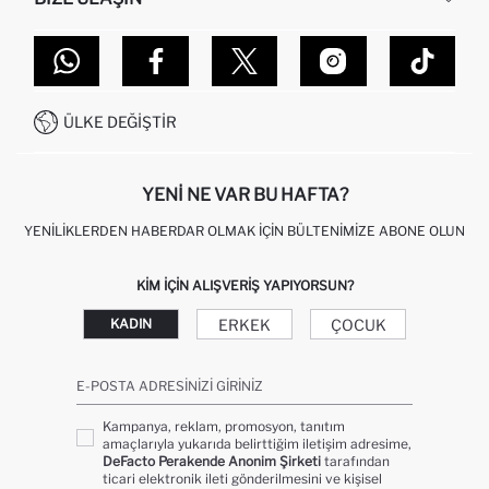
SIPARIŞIMI NASIL TAKIP EDERIM?
TOPTAN SATIŞ (WHOLESALE PARTNER)
NASIL İADE EDERIM?
MAĞAZALARIMIZ
DEFACTO TEKNOLOJI
GIFT CLUB SIKÇA SORULAN SORULAR
İLETIŞIM FORMU
SITEMAP
İŞLEM REHBERI
MÜŞTERI HIZMETLERI
0850 333 22 86
KAMPANYALAR
ÜLKE DEĞIŞTIR
KIŞISEL VERILERIN KORUNMASI VE GIZLILIK
YENI NE VAR BU HAFTA?
YENILIKLERDEN HABERDAR OLMAK İÇIN BÜLTENIMIZE ABONE OLUN
KIM IÇIN ALIŞVERIŞ YAPIYORSUN?
ERKEK
ÇOCUK
KADIN
E-POSTA ADRESINIZI GIRINIZ
Kampanya, reklam, promosyon, tanıtım
amaçlarıyla yukarıda belirttiğim iletişim adresime,
DeFacto Perakende Anonim Şirketi
tarafından
ticari elektronik ileti gönderilmesini ve kişisel