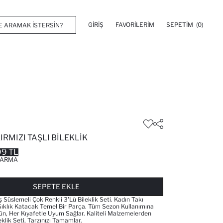
GIRIŞ
FAVORILERIM
SEPETIM
(0)
IRMIZI TAŞLI BILEKLIK
99 TL
ARMA
FAVORILERE EKLENDI
GELINCE HABER VER
SEPETE EKLENIYOR
SEPETE EKLENDI
SEPETE EKLE
aş Süslemeli Çok Renkli 3'lü Bileklik Seti. Kadın Takı
ıklık Katacak Temel Bir Parça. Tüm Sezon Kullanımına
n, Her Kıyafetle Uyum Sağlar. Kaliteli Malzemelerden
eklik Seti, Tarzınızı Tamamlar.