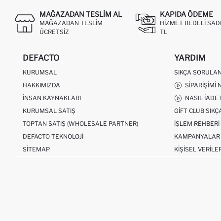
MAĞAZADAN TESLIM AL
KAPIDA ÖDEME
MAĞAZADAN TESLIM
HIZMET BEDELI SAD
ÜCRETSIZ
TL
DEFACTO
YARDIM
KURUMSAL
SIKÇA SORULA
HAKKIMIZDA
SIPARIŞIMI 
İNSAN KAYNAKLARI
NASIL İADE
KURUMSAL SATIŞ
GIFT CLUB SIK
TOPTAN SATIŞ (WHOLESALE PARTNER)
İŞLEM REHBERI
DEFACTO TEKNOLOJI
KAMPANYALAR
SITEMAP
KIŞISEL VERILE