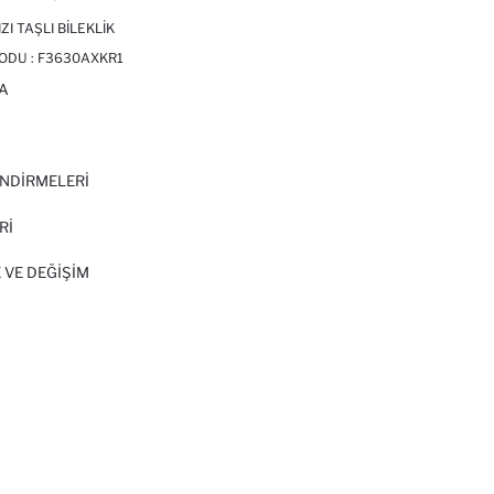
ZI TAŞLI BILEKLIK
ODU :
F3630AXKR1
A
I
NDİRMELERİ
Rİ
 VE DEĞIŞIM