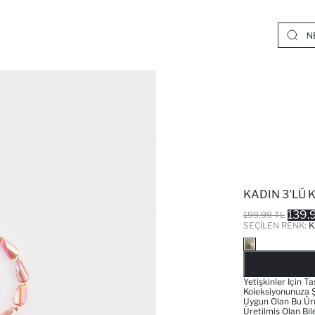
KADIN 3'LÜ K
139.
199.99 TL
SEÇILEN RENK:
K
Yetişkinler Için T
Koleksiyonunuza Ş
Uygun Olan Bu Ürü
Üretilmiş Olan Bil