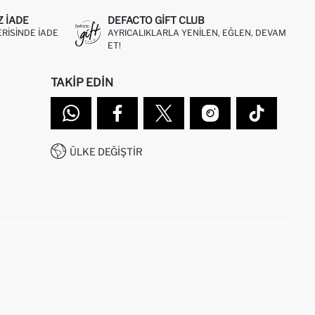
Z IADE
DEFACTO GIFT CLUB
ERISINDE IADE
AYRICALIKLARLA YENILEN, EĞLEN, DEVAM
ET!
TAKIP EDIN
ÜLKE DEĞIŞTIR