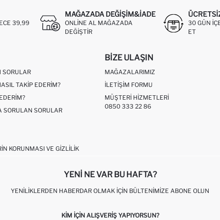
MAĞAZADA DEĞIŞIM&İADE
ÜCRETSI
ECE 39,99
ONLINE AL MAĞAZADA
30 GÜN IÇ
DEĞIŞTIR
ET
BIZE ULAŞIN
N SORULAR
MAĞAZALARIMIZ
NASIL TAKIP EDERIM?
İLETIŞIM FORMU
 EDERIM?
MÜŞTERI HIZMETLERI
0850 333 22 86
ÇA SORULAN SORULAR
RIN KORUNMASI VE GIZLILIK
YENI NE VAR BU HAFTA?
YENILIKLERDEN HABERDAR OLMAK İÇIN BÜLTENIMIZE ABONE OLUN
KIM IÇIN ALIŞVERIŞ YAPIYORSUN?