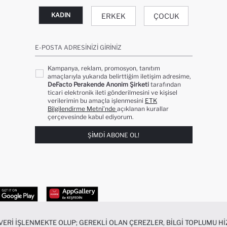
KADIN
ERKEK
ÇOCUK
E-POSTA ADRESINIZI GIRINIZ
Kampanya, reklam, promosyon, tanıtım
amaçlarıyla yukarıda belirttiğim iletişim adresime,
DeFacto Perakende Anonim Şirketi
tarafından
ticari elektronik ileti gönderilmesini ve kişisel
verilerimin bu amaçla işlenmesini
ETK
Bilgilendirme Metni’nde
açıklanan kurallar
çerçevesinde kabul ediyorum.
ŞIMDI ABONE OL!
 VERI IŞLENMEKTE OLUP; GEREKLI OLAN ÇEREZLER, BILGI TOPLUMU 