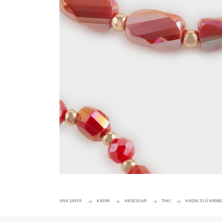
ANA SAYFA
KADIN
AKSESUAR
TAKI
KADIN 3'LÜ KIRMIZ