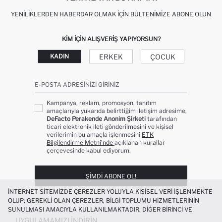
YENILIKLERDEN HABERDAR OLMAK İÇIN BÜLTENIMIZE ABONE OLUN
KIM IÇIN ALIŞVERIŞ YAPIYORSUN?
ERKEK
ÇOCUK
KADIN
E-POSTA ADRESINIZI GIRINIZ
Kampanya, reklam, promosyon, tanıtım
amaçlarıyla yukarıda belirttiğim iletişim adresime,
DeFacto Perakende Anonim Şirketi
tarafından
ticari elektronik ileti gönderilmesini ve kişisel
verilerimin bu amaçla işlenmesini
ETK
Bilgilendirme Metni’nde
açıklanan kurallar
çerçevesinde kabul ediyorum.
ŞIMDI ABONE OL!
İNTERNET SITEMIZDE ÇEREZLER YOLUYLA KIŞISEL VERI IŞLENMEKTE
OLUP; GEREKLI OLAN ÇEREZLER, BILGI TOPLUMU HIZMETLERININ
SUNULMASI AMACIYLA KULLANILMAKTADIR. DIĞER BIRINCI VE
ÜÇÜNCÜ TARAF ÇEREZLER ISE SIZE DAHA IYI BIR ALIŞVERIŞ
UYGULAMAMIZI İNDIRIN