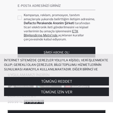
E-POSTA ADRESINIZI GIRINIZ
Kampanya, reklam, promosyon, tanıtım
amaçlarıyla yukarıda belirttiğim iletişim adresime,
DeFacto Perakende Anonim Şirketi
tarafından
ticari elektronik ileti gönderilmesini ve kişisel
verilerimin bu amaçla işlenmesini
ETK
Bilgilendirme Metni’nde
açıklanan kurallar
çerçevesinde kabul ediyorum.
ŞIMDI ABONE OL!
İNTERNET SITEMIZDE ÇEREZLER YOLUYLA KIŞISEL VERI IŞLENMEKTE
OLUP; GEREKLI OLAN ÇEREZLER, BILGI TOPLUMU HIZMETLERININ
SUNULMASI AMACIYLA KULLANILMAKTADIR. DIĞER BIRINCI VE
ÜÇÜNCÜ TARAF ÇEREZLER ISE SIZE DAHA IYI BIR ALIŞVERIŞ
UYGULAMAMIZI İNDIRIN
DENEYIMI SUNULABILMESI, SITEMIZIN DAHA IŞLEVSEL KILINMASI VE
TÜMÜNÜ REDDET
KIŞISELLEŞTIRMESI VE AÇIK RIZA VERMENIZ HALINDE, SIZLERE
YÖNELIK PAZARLAMA FAALIYETLERININ YAPILMASI AMAÇLARIYLA
TÜMÜNE İZIN VER
SINIRLI OLARAK KULLANILACAKTIR. ÇEREZLERE DAIR TERCIHLERINIZI
ÇEREZ TERCIHLERI
PANELI ARACILIĞIYLA HER ZAMAN YÖNETEBILIR,
KADIN 3'LÜ KOLYE SETI
ÇEREZLERLE ILGILI DAHA DETAYLI BILGIYE
ÇEREZ AYDINLATMA
279.99 TL
399.99 TL
POPÜLER KATEGORILER
METNI
’NDEN ULAŞABILIRSINIZ.
FAVORILERE EKLENDI
GELINCE HABER VER
SEPETE EKLENIYOR
SEPETE EKLENDI