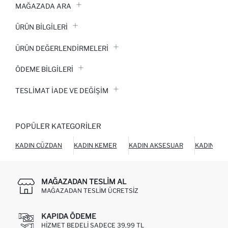
MAĞAZADA ARA
ÜRÜN BILGILERI
ÜRÜN DEĞERLENDİRMELERİ
ÖDEME BİLGİLERİ
TESLIMAT İADE VE DEĞIŞIM
POPÜLER KATEGORILER
KADIN CÜZDAN
KADIN KEMER
KADIN AKSESUAR
KADIN AY
MAĞAZADAN TESLIM AL
MAĞAZADAN TESLIM ÜCRETSIZ
KAPIDA ÖDEME
HIZMET BEDELI SADECE 39,99 TL