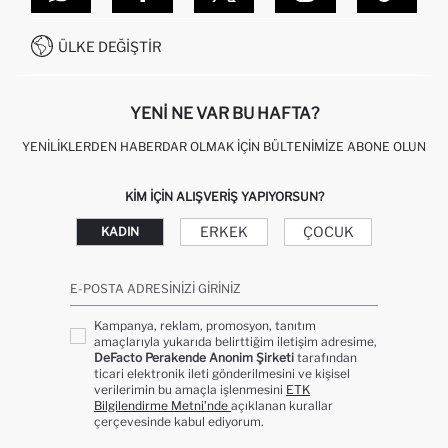
SITEMAP
İŞLEM REHBERI
MÜŞTERI HIZMETLERI
0850 333 22 86
KAMPANYALAR
ÜLKE DEĞIŞTIR
KIŞISEL VERILERIN KORUNMASI VE GIZLILIK
YENI NE VAR BU HAFTA?
YENILIKLERDEN HABERDAR OLMAK İÇIN BÜLTENIMIZE ABONE OLUN
KIM IÇIN ALIŞVERIŞ YAPIYORSUN?
ERKEK
ÇOCUK
KADIN
E-POSTA ADRESINIZI GIRINIZ
Kampanya, reklam, promosyon, tanıtım
amaçlarıyla yukarıda belirttiğim iletişim adresime,
DeFacto Perakende Anonim Şirketi
tarafından
ticari elektronik ileti gönderilmesini ve kişisel
verilerimin bu amaçla işlenmesini
ETK
Bilgilendirme Metni’nde
açıklanan kurallar
çerçevesinde kabul ediyorum.