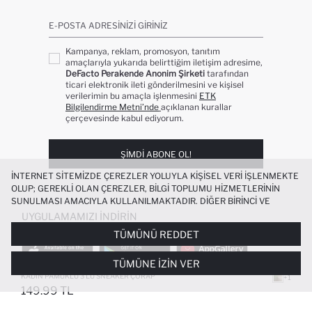
E-POSTA ADRESINIZI GIRINIZ
Kampanya, reklam, promosyon, tanıtım
amaçlarıyla yukarıda belirttiğim iletişim adresime,
DeFacto Perakende Anonim Şirketi
tarafından
ticari elektronik ileti gönderilmesini ve kişisel
verilerimin bu amaçla işlenmesini
ETK
Bilgilendirme Metni’nde
açıklanan kurallar
çerçevesinde kabul ediyorum.
ŞIMDI ABONE OL!
İNTERNET SITEMIZDE ÇEREZLER YOLUYLA KIŞISEL VERI IŞLENMEKTE
OLUP; GEREKLI OLAN ÇEREZLER, BILGI TOPLUMU HIZMETLERININ
SUNULMASI AMACIYLA KULLANILMAKTADIR. DIĞER BIRINCI VE
ÜÇÜNCÜ TARAF ÇEREZLER ISE SIZE DAHA IYI BIR ALIŞVERIŞ
UYGULAMAMIZI İNDIRIN
DENEYIMI SUNULABILMESI, SITEMIZIN DAHA IŞLEVSEL KILINMASI VE
TÜMÜNÜ REDDET
KIŞISELLEŞTIRMESI VE AÇIK RIZA VERMENIZ HALINDE, SIZLERE
YÖNELIK PAZARLAMA FAALIYETLERININ YAPILMASI AMAÇLARIYLA
TÜMÜNE İZIN VER
SINIRLI OLARAK KULLANILACAKTIR. ÇEREZLERE DAIR TERCIHLERINIZI
ÇEREZ TERCIHLERI
PANELI ARACILIĞIYLA HER ZAMAN YÖNETEBILIR,
KADIN PAMUKLU 3'LÜ SNEAKER ÇORAP
+1
ÇEREZLERLE ILGILI DAHA DETAYLI BILGIYE
ÇEREZ AYDINLATMA
149.99 TL
POPÜLER KATEGORILER
METNI
’NDEN ULAŞABILIRSINIZ.
FAVORILERE EKLENDI
GELINCE HABER VER
SEPETE EKLENIYOR
SEPETE EKLENDI