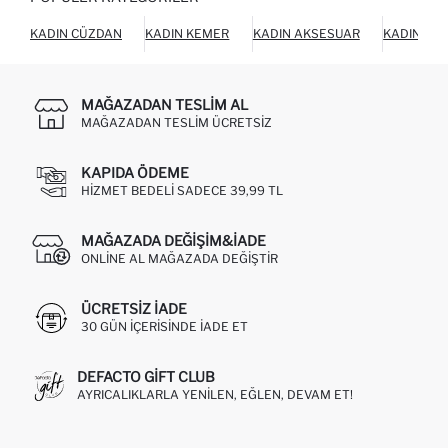
KADIN CÜZDAN
KADIN KEMER
KADIN AKSESUAR
KADIN AY
MAĞAZADAN TESLIM AL
MAĞAZADAN TESLIM ÜCRETSIZ
KAPIDA ÖDEME
HIZMET BEDELI SADECE 39,99 TL
MAĞAZADA DEĞIŞIM&İADE
ONLINE AL MAĞAZADA DEĞIŞTIR
ÜCRETSIZ IADE
30 GÜN IÇERISINDE IADE ET
DEFACTO GIFT CLUB
AYRICALIKLARLA YENILEN, EĞLEN, DEVAM ET!