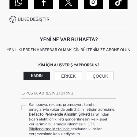
DEFACTO TEKNOLOJI
GIFT CLUB SIKÇA SORULAN SORULAR
İLETIŞIM FORMU
SITEMAP
İŞLEM REHBERI
MÜŞTERI HIZMETLERI
0850 333 22 86
KAMPANYALAR
ÜLKE DEĞIŞTIR
KIŞISEL VERILERIN KORUNMASI VE GIZLILIK
YENI NE VAR BU HAFTA?
YENILIKLERDEN HABERDAR OLMAK İÇIN BÜLTENIMIZE ABONE OLUN
KIM IÇIN ALIŞVERIŞ YAPIYORSUN?
ERKEK
ÇOCUK
KADIN
E-POSTA ADRESINIZI GIRINIZ
Kampanya, reklam, promosyon, tanıtım
amaçlarıyla yukarıda belirttiğim iletişim adresime,
DeFacto Perakende Anonim Şirketi
tarafından
ticari elektronik ileti gönderilmesini ve kişisel
verilerimin bu amaçla işlenmesini
ETK
Bilgilendirme Metni’nde
açıklanan kurallar
çerçevesinde kabul ediyorum.