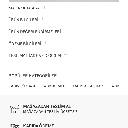
MAĞAZADA ARA
ÜRÜN BILGILERI
ÜRÜN DEĞERLENDİRMELERİ
ÖDEME BİLGİLERİ
TESLIMAT İADE VE DEĞIŞIM
POPÜLER KATEGORILER
KADIN CÜZDAN
KADIN KEMER
KADIN AKSESUAR
KADIN AY
MAĞAZADAN TESLIM AL
MAĞAZADAN TESLIM ÜCRETSIZ
KAPIDA ÖDEME