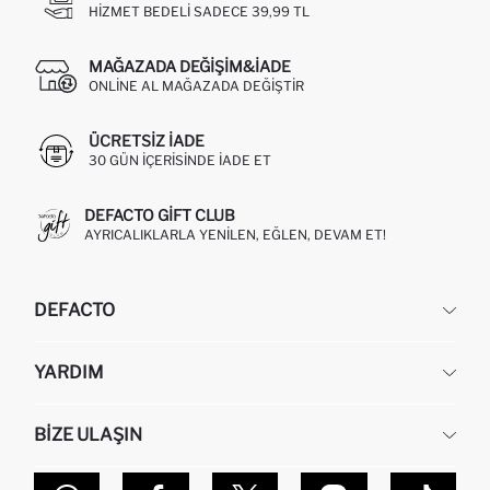
HIZMET BEDELI SADECE 39,99 TL
MAĞAZADA DEĞIŞIM&İADE
ONLINE AL MAĞAZADA DEĞIŞTIR
ÜCRETSIZ IADE
30 GÜN IÇERISINDE IADE ET
DEFACTO GIFT CLUB
AYRICALIKLARLA YENILEN, EĞLEN, DEVAM ET!
DEFACTO
KURUMSAL
YARDIM
HAKKIMIZDA
İNSAN KAYNAKLARI
SIKÇA SORULAN SORULAR
BIZE ULAŞIN
KURUMSAL SATIŞ
SIPARIŞIMI NASIL TAKIP EDERIM?
TOPTAN SATIŞ (WHOLESALE PARTNER)
NASIL İADE EDERIM?
MAĞAZALARIMIZ