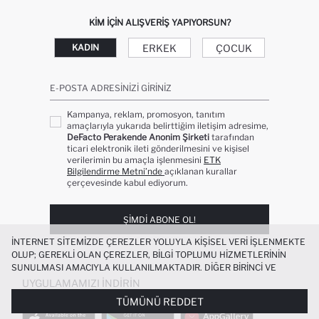
KIM IÇIN ALIŞVERIŞ YAPIYORSUN?
ERKEK
ÇOCUK
KADIN
E-POSTA ADRESINIZI GIRINIZ
Kampanya, reklam, promosyon, tanıtım
amaçlarıyla yukarıda belirttiğim iletişim adresime,
DeFacto Perakende Anonim Şirketi
tarafından
ticari elektronik ileti gönderilmesini ve kişisel
verilerimin bu amaçla işlenmesini
ETK
Bilgilendirme Metni’nde
açıklanan kurallar
çerçevesinde kabul ediyorum.
ŞIMDI ABONE OL!
İNTERNET SITEMIZDE ÇEREZLER YOLUYLA KIŞISEL VERI IŞLENMEKTE
OLUP; GEREKLI OLAN ÇEREZLER, BILGI TOPLUMU HIZMETLERININ
SUNULMASI AMACIYLA KULLANILMAKTADIR. DIĞER BIRINCI VE
ÜÇÜNCÜ TARAF ÇEREZLER ISE SIZE DAHA IYI BIR ALIŞVERIŞ
UYGULAMAMIZI İNDIRIN
DENEYIMI SUNULABILMESI, SITEMIZIN DAHA IŞLEVSEL KILINMASI VE
TÜMÜNÜ REDDET
KIŞISELLEŞTIRMESI VE AÇIK RIZA VERMENIZ HALINDE, SIZLERE
YÖNELIK PAZARLAMA FAALIYETLERININ YAPILMASI AMAÇLARIYLA