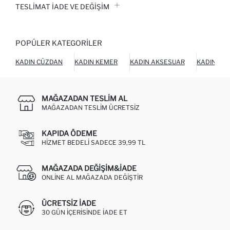
TESLIMAT İADE VE DEĞIŞIM
POPÜLER KATEGORILER
KADIN CÜZDAN
KADIN KEMER
KADIN AKSESUAR
KADIN AY
MAĞAZADAN TESLIM AL
MAĞAZADAN TESLIM ÜCRETSIZ
KAPIDA ÖDEME
HIZMET BEDELI SADECE 39,99 TL
MAĞAZADA DEĞIŞIM&İADE
ONLINE AL MAĞAZADA DEĞIŞTIR
ÜCRETSIZ IADE
30 GÜN IÇERISINDE IADE ET