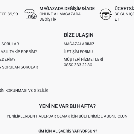
MAĞAZADA DEĞIŞIM&İADE
ÜCRETSI
ECE 39,99
ONLINE AL MAĞAZADA
30 GÜN IÇ
DEĞIŞTIR
ET
BIZE ULAŞIN
N SORULAR
MAĞAZALARIMIZ
NASIL TAKIP EDERIM?
İLETIŞIM FORMU
 EDERIM?
MÜŞTERI HIZMETLERI
0850 333 22 86
ÇA SORULAN SORULAR
RIN KORUNMASI VE GIZLILIK
YENI NE VAR BU HAFTA?
YENILIKLERDEN HABERDAR OLMAK İÇIN BÜLTENIMIZE ABONE OLUN
KIM IÇIN ALIŞVERIŞ YAPIYORSUN?