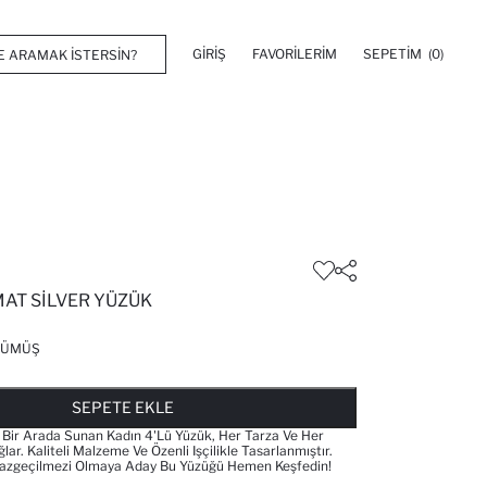
GIRIŞ
FAVORILERIM
SEPETIM
(0)
MAT SILVER YÜZÜK
GÜMÜŞ
FAVORILERE EKLENDI
GELINCE HABER VER
SEPETE EKLENIYOR
SEPETE EKLENDI
SEPETE EKLE
ti Bir Arada Sunan Kadın 4'lü Yüzük, Her Tarza Ve Her
. Kaliteli Malzeme Ve Özenli Işçilikle Tasarlanmıştır.
azgeçilmezi Olmaya Aday Bu Yüzüğü Hemen Keşfedin!