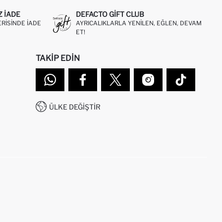
Z IADE
DEFACTO GIFT CLUB
ERISINDE IADE
AYRICALIKLARLA YENILEN, EĞLEN, DEVAM
ET!
TAKIP EDIN
ÜLKE DEĞIŞTIR