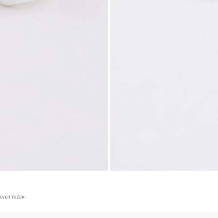
SILVER YÜZÜK