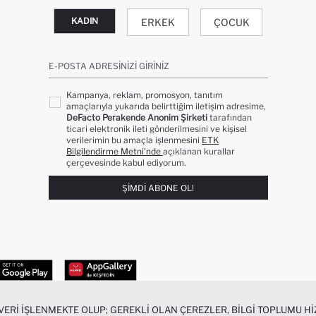
KADIN
ERKEK
ÇOCUK
E-POSTA ADRESINIZI GIRINIZ
Kampanya, reklam, promosyon, tanıtım
amaçlarıyla yukarıda belirttiğim iletişim adresime,
DeFacto Perakende Anonim Şirketi
tarafından
ticari elektronik ileti gönderilmesini ve kişisel
verilerimin bu amaçla işlenmesini
ETK
Bilgilendirme Metni’nde
açıklanan kurallar
çerçevesinde kabul ediyorum.
ŞIMDI ABONE OL!
 VERI IŞLENMEKTE OLUP; GEREKLI OLAN ÇEREZLER, BILGI TOPLUMU 