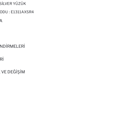
 SILVER YÜZÜK
ODU :
E1311AXSR4
A
I
NDİRMELERİ
Rİ
 VE DEĞIŞIM