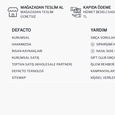
MAĞAZADAN TESLIM AL
KAPIDA ÖDEME
MAĞAZADAN TESLIM
HIZMET BEDELI SAD
ÜCRETSIZ
TL
DEFACTO
YARDIM
KURUMSAL
SIKÇA SORULA
HAKKIMIZDA
SIPARIŞIMI 
İNSAN KAYNAKLARI
NASIL İADE
KURUMSAL SATIŞ
GIFT CLUB SIK
TOPTAN SATIŞ (WHOLESALE PARTNER)
İŞLEM REHBERI
DEFACTO TEKNOLOJI
KAMPANYALAR
SITEMAP
KIŞISEL VERILE