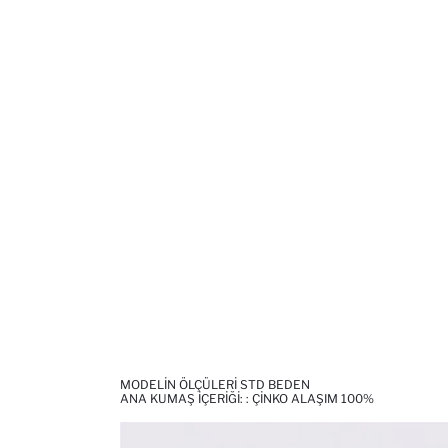
MODELIN ÖLÇÜLERI STD BEDEN
ANA KUMAŞ İÇERIĞI: : ÇINKO ALAŞIM 100%