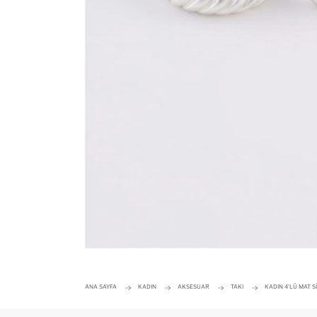
ANA SAYFA
KADIN
AKSESUAR
TAKI
KADIN 4'LÜ MAT 