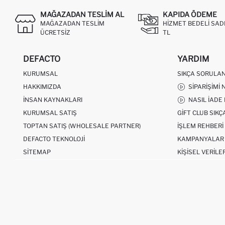
MAĞAZADAN TESLIM AL
KAPIDA ÖDEME
MAĞAZADAN TESLIM
HIZMET BEDELI SAD
ÜCRETSIZ
TL
DEFACTO
YARDIM
KURUMSAL
SIKÇA SORULA
HAKKIMIZDA
SIPARIŞIMI 
İNSAN KAYNAKLARI
NASIL İADE
KURUMSAL SATIŞ
GIFT CLUB SIK
TOPTAN SATIŞ (WHOLESALE PARTNER)
İŞLEM REHBERI
DEFACTO TEKNOLOJI
KAMPANYALAR
SITEMAP
KIŞISEL VERILE