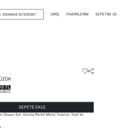
GIRIŞ
FAVORILERIM
SEPETIM
(0)
YÜZÜK
99 TL
GÜMÜŞ
FAVORILERE EKLENDI
GELINCE HABER VER
SEPETE EKLENIYOR
SEPETE EKLENDI
SEPETE EKLE
n Oluşan Set. Gümüş Renkli Metal Tasarım. Yeşil Ve
.
K