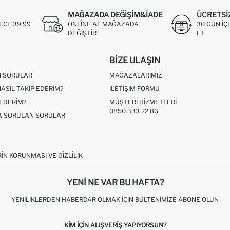
MAĞAZADA DEĞIŞIM&İADE
ÜCRETSI
ECE 39,99
ONLINE AL MAĞAZADA
30 GÜN IÇ
DEĞIŞTIR
ET
BIZE ULAŞIN
N SORULAR
MAĞAZALARIMIZ
NASIL TAKIP EDERIM?
İLETIŞIM FORMU
 EDERIM?
MÜŞTERI HIZMETLERI
0850 333 22 86
ÇA SORULAN SORULAR
RIN KORUNMASI VE GIZLILIK
YENI NE VAR BU HAFTA?
YENILIKLERDEN HABERDAR OLMAK İÇIN BÜLTENIMIZE ABONE OLUN
KIM IÇIN ALIŞVERIŞ YAPIYORSUN?