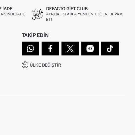
Z IADE
DEFACTO GIFT CLUB
ERISINDE IADE
AYRICALIKLARLA YENILEN, EĞLEN, DEVAM
ET!
TAKIP EDIN
ÜLKE DEĞIŞTIR