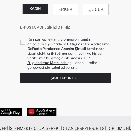
KADIN
ERKEK
ÇOCUK
E-POSTA ADRESINIZI GIRINIZ
Kampanya, reklam, promosyon, tanıtım
amaçlarıyla yukarıda belirttiğim iletişim adresime,
DeFacto Perakende Anonim Şirketi
tarafından
ticari elektronik ileti gönderilmesini ve kişisel
verilerimin bu amaçla işlenmesini
ETK
Bilgilendirme Metni’nde
açıklanan kurallar
çerçevesinde kabul ediyorum.
ŞIMDI ABONE OL!
 VERI IŞLENMEKTE OLUP; GEREKLI OLAN ÇEREZLER, BILGI TOPLUMU 