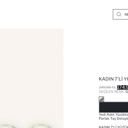
KADIN 7'LI 
174.
249.99 TL
SEÇILEN RENK:
Yedi Adet Yüzükte
Parlak Taş Detaylı
KADIN 7'LI YÜZÜ