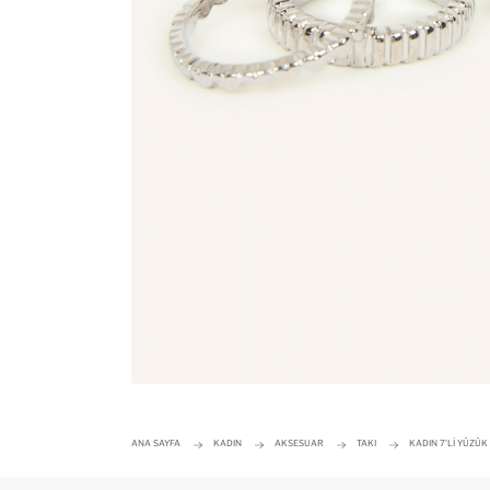
ANA SAYFA
KADIN
AKSESUAR
TAKI
KADIN 7'LI YÜZÜK