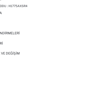
ODU :
H1775AXSR4
A
I
NDİRMELERİ
Rİ
 VE DEĞIŞIM