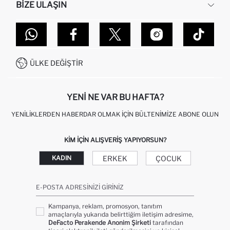
BIZE ULAŞIN
KURUMSAL SATIŞ
SIPARIŞIMI NASIL TAKIP EDERIM?
TOPTAN SATIŞ (WHOLESALE PARTNER)
NASIL İADE EDERIM?
MAĞAZALARIMIZ
DEFACTO TEKNOLOJI
GIFT CLUB SIKÇA SORULAN SORULAR
İLETIŞIM FORMU
SITEMAP
İŞLEM REHBERI
MÜŞTERI HIZMETLERI
0850 333 22 86
KAMPANYALAR
ÜLKE DEĞIŞTIR
KIŞISEL VERILERIN KORUNMASI VE GIZLILIK
YENI NE VAR BU HAFTA?
YENILIKLERDEN HABERDAR OLMAK İÇIN BÜLTENIMIZE ABONE OLUN
KIM IÇIN ALIŞVERIŞ YAPIYORSUN?
ERKEK
ÇOCUK
KADIN
E-POSTA ADRESINIZI GIRINIZ
Kampanya, reklam, promosyon, tanıtım
amaçlarıyla yukarıda belirttiğim iletişim adresime,
DeFacto Perakende Anonim Şirketi
tarafından