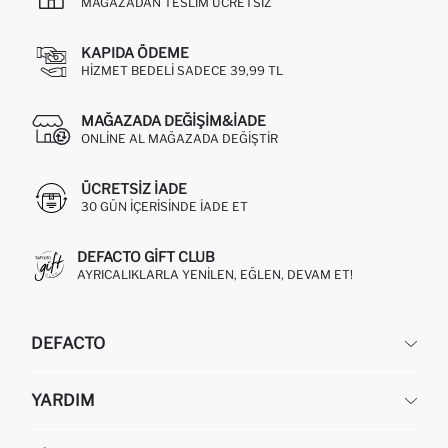
MAĞAZADAN TESLIM ÜCRETSIZ
KAPIDA ÖDEME
HIZMET BEDELI SADECE 39,99 TL
MAĞAZADA DEĞIŞIM&İADE
ONLINE AL MAĞAZADA DEĞIŞTIR
ÜCRETSIZ IADE
30 GÜN IÇERISINDE IADE ET
DEFACTO GIFT CLUB
AYRICALIKLARLA YENILEN, EĞLEN, DEVAM ET!
DEFACTO
KURUMSAL
YARDIM
HAKKIMIZDA
İNSAN KAYNAKLARI
SIKÇA SORULAN SORULAR