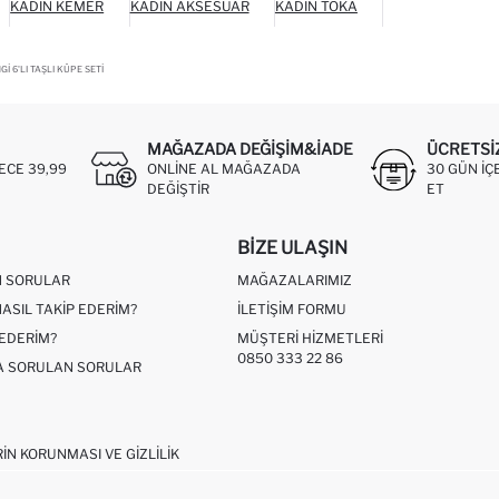
KADIN KEMER
KADIN AKSESUAR
KADIN TOKA
I 6'LI TAŞLI KÜPE SETI
MAĞAZADA DEĞIŞIM&İADE
ÜCRETSI
ECE 39,99
ONLINE AL MAĞAZADA
30 GÜN IÇ
DEĞIŞTIR
ET
BIZE ULAŞIN
N SORULAR
MAĞAZALARIMIZ
NASIL TAKIP EDERIM?
İLETIŞIM FORMU
 EDERIM?
MÜŞTERI HIZMETLERI
0850 333 22 86
ÇA SORULAN SORULAR
RIN KORUNMASI VE GIZLILIK