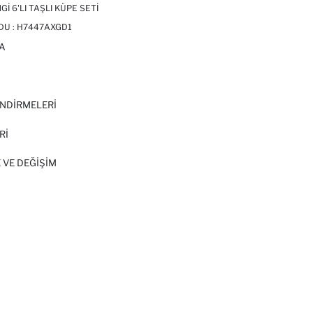
GI 6'LI TAŞLI KÜPE SETI
DU :
H7447AXGD1
A
I
NDİRMELERİ
Rİ
 VE DEĞIŞIM