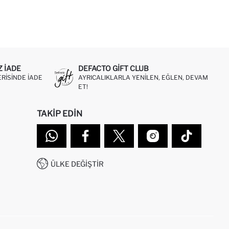
Z IADE
DEFACTO GIFT CLUB
ERISINDE IADE
AYRICALIKLARLA YENILEN, EĞLEN, DEVAM
ET!
TAKIP EDIN
ÜLKE DEĞIŞTIR