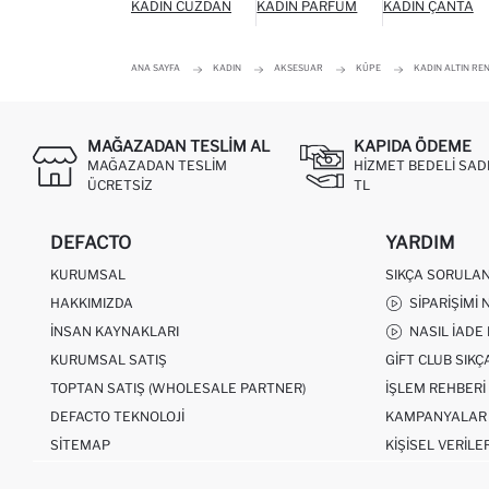
KADIN CÜZDAN
KADIN PARFÜM
KADIN ÇANTA
ANA SAYFA
KADIN
AKSESUAR
KÜPE
KADIN ALTIN RENG
MAĞAZADAN TESLIM AL
KAPIDA ÖDEME
MAĞAZADAN TESLIM
HIZMET BEDELI SAD
ÜCRETSIZ
TL
DEFACTO
YARDIM
KURUMSAL
SIKÇA SORULA
HAKKIMIZDA
SIPARIŞIMI 
İNSAN KAYNAKLARI
NASIL İADE
KURUMSAL SATIŞ
GIFT CLUB SIK
TOPTAN SATIŞ (WHOLESALE PARTNER)
İŞLEM REHBERI
DEFACTO TEKNOLOJI
KAMPANYALAR
SITEMAP
KIŞISEL VERILE