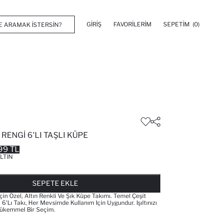
GIRIŞ
FAVORILERIM
SEPETIM
(0)
 RENGI 6'LI TAŞLI KÜPE
99 TL
LTIN
FAVORILERE EKLENDI
GELINCE HABER VER
SEPETE EKLENIYOR
SEPETE EKLENDI
SEPETE EKLE
Için Özel, Altın Renkli Ve Şık Küpe Takımı. Temel Çeşit
 6'lı Takı, Her Mevsimde Kullanım Için Uygundur. Işıltınızı
kemmel Bir Seçim.