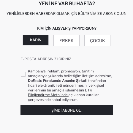
YENI NE VAR BU HAFTA?
YENILIKLERDEN HABERDAR OLMAK İÇIN BÜLTENIMIZE ABONE OLUN
KIM IÇIN ALIŞVERIŞ YAPIYORSUN?
KADIN
ERKEK
ÇOCUK
E-POSTA ADRESINIZI GIRINIZ
Kampanya, reklam, promosyon, tanıtım
amaçlarıyla yukarıda belirttiğim iletişim adresime,
DeFacto Perakende Anonim Şirketi
tarafından
ticari elektronik ileti gönderilmesini ve kişisel
verilerimin bu amaçla işlenmesini
ETK
Bilgilendirme Metni’nde
açıklanan kurallar
çerçevesinde kabul ediyorum.
ŞIMDI ABONE OL!