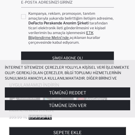
E-POSTA ADRESINIZI GIRINIZ
Kampanya, reklam, promosyon, tanıtım
amaçlarıyla yukarıda belirttiğim iletişim adresime,
DeFacto Perakende Anonim Şirketi
tarafından
ticari elektronik ileti gönderilmesini ve kişisel
verilerimin bu amaçla işlenmesini
ETK
Bilgilendirme Metni’nde
açıklanan kurallar
çerçevesinde kabul ediyorum.
ŞIMDI ABONE OL!
İNTERNET SITEMIZDE ÇEREZLER YOLUYLA KIŞISEL VERI IŞLENMEKTE
OLUP; GEREKLI OLAN ÇEREZLER, BILGI TOPLUMU HIZMETLERININ
SUNULMASI AMACIYLA KULLANILMAKTADIR. DIĞER BIRINCI VE
ÜÇÜNCÜ TARAF ÇEREZLER ISE SIZE DAHA IYI BIR ALIŞVERIŞ
UYGULAMAMIZI İNDIRIN
DENEYIMI SUNULABILMESI, SITEMIZIN DAHA IŞLEVSEL KILINMASI VE
TÜMÜNÜ REDDET
KIŞISELLEŞTIRMESI VE AÇIK RIZA VERMENIZ HALINDE, SIZLERE
YÖNELIK PAZARLAMA FAALIYETLERININ YAPILMASI AMAÇLARIYLA
TÜMÜNE İZIN VER
SINIRLI OLARAK KULLANILACAKTIR. ÇEREZLERE DAIR TERCIHLERINIZI
ÇEREZ TERCIHLERI
PANELI ARACILIĞIYLA HER ZAMAN YÖNETEBILIR,
KADIN ALTIN RENGI 9'LU KÜPE
ÇEREZLERLE ILGILI DAHA DETAYLI BILGIYE
ÇEREZ AYDINLATMA
199.99 TL
399.99 TL
POPÜLER KATEGORILER
METNI
’NDEN ULAŞABILIRSINIZ.
FAVORILERE EKLENDI
GELINCE HABER VER
SEPETE EKLENIYOR
SEPETE EKLENDI
KADIN MAYO
KADIN BEYAZ TIŞÖRT
SEPETE EKLE