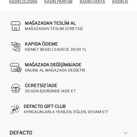
KADIN CÜZDAN
KADIN PARFÜM
KADIN ÇANTA
KADIN KEME
MAĞAZADAN TESLIM AL
MAĞAZADAN TESLIM ÜCRETSIZ
KAPIDA ÖDEME
HIZMET BEDELI SADECE 39,99 TL
MAĞAZADA DEĞIŞIM&İADE
ONLINE AL MAĞAZADA DEĞIŞTIR
ÜCRETSIZ IADE
30 GÜN IÇERISINDE IADE ET
DEFACTO GIFT CLUB
AYRICALIKLARLA YENILEN, EĞLEN, DEVAM ET!
DEFACTO