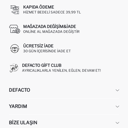
KAPIDA ÖDEME
HIZMET BEDELI SADECE 39,99 TL
MAĞAZADA DEĞIŞIM&İADE
ONLINE AL MAĞAZADA DEĞIŞTIR
ÜCRETSIZ IADE
30 GÜN IÇERISINDE IADE ET
DEFACTO GIFT CLUB
AYRICALIKLARLA YENILEN, EĞLEN, DEVAM ET!
DEFACTO
KURUMSAL
YARDIM
HAKKIMIZDA
İNSAN KAYNAKLARI
SIKÇA SORULAN SORULAR
BIZE ULAŞIN
KURUMSAL SATIŞ
SIPARIŞIMI NASIL TAKIP EDERIM?