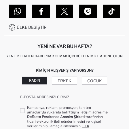
TOPTAN SATIŞ (WHOLESALE PARTNER)
NASIL İADE EDERIM?
MAĞAZALARIMIZ
DEFACTO TEKNOLOJI
GIFT CLUB SIKÇA SORULAN SORULAR
İLETIŞIM FORMU
SITEMAP
İŞLEM REHBERI
MÜŞTERI HIZMETLERI
0850 333 22 86
KAMPANYALAR
ÜLKE DEĞIŞTIR
KIŞISEL VERILERIN KORUNMASI VE GIZLILIK
YENI NE VAR BU HAFTA?
YENILIKLERDEN HABERDAR OLMAK İÇIN BÜLTENIMIZE ABONE OLUN
KIM IÇIN ALIŞVERIŞ YAPIYORSUN?
ERKEK
ÇOCUK
KADIN
E-POSTA ADRESINIZI GIRINIZ
Kampanya, reklam, promosyon, tanıtım
amaçlarıyla yukarıda belirttiğim iletişim adresime,
DeFacto Perakende Anonim Şirketi
tarafından
ticari elektronik ileti gönderilmesini ve kişisel
verilerimin bu amaçla işlenmesini
ETK