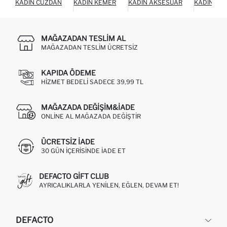
KADIN CÜZDAN
KADIN KEMER
KADIN AKSESUAR
KADIN AY
MAĞAZADAN TESLIM AL
MAĞAZADAN TESLIM ÜCRETSIZ
KAPIDA ÖDEME
HIZMET BEDELI SADECE 39,99 TL
MAĞAZADA DEĞIŞIM&İADE
ONLINE AL MAĞAZADA DEĞIŞTIR
ÜCRETSIZ IADE
30 GÜN IÇERISINDE IADE ET
DEFACTO GIFT CLUB
AYRICALIKLARLA YENILEN, EĞLEN, DEVAM ET!
DEFACTO