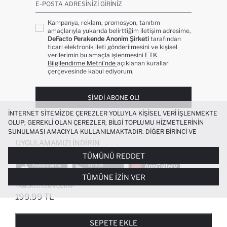
E-POSTA ADRESINIZI GIRINIZ
Kampanya, reklam, promosyon, tanıtım
amaçlarıyla yukarıda belirttiğim iletişim adresime,
DeFacto Perakende Anonim Şirketi
tarafından
ticari elektronik ileti gönderilmesini ve kişisel
verilerimin bu amaçla işlenmesini
ETK
Bilgilendirme Metni’nde
açıklanan kurallar
çerçevesinde kabul ediyorum.
ŞIMDI ABONE OL!
İNTERNET SITEMIZDE ÇEREZLER YOLUYLA KIŞISEL VERI IŞLENMEKTE
OLUP; GEREKLI OLAN ÇEREZLER, BILGI TOPLUMU HIZMETLERININ
SUNULMASI AMACIYLA KULLANILMAKTADIR. DIĞER BIRINCI VE
ÜÇÜNCÜ TARAF ÇEREZLER ISE SIZE DAHA IYI BIR ALIŞVERIŞ
UYGULAMAMIZI İNDIRIN
DENEYIMI SUNULABILMESI, SITEMIZIN DAHA IŞLEVSEL KILINMASI VE
TÜMÜNÜ REDDET
KIŞISELLEŞTIRMESI VE AÇIK RIZA VERMENIZ HALINDE, SIZLERE
YÖNELIK PAZARLAMA FAALIYETLERININ YAPILMASI AMAÇLARIYLA
TÜMÜNE İZIN VER
SINIRLI OLARAK KULLANILACAKTIR. ÇEREZLERE DAIR TERCIHLERINIZI
ÇEREZ TERCIHLERI
PANELI ARACILIĞIYLA HER ZAMAN YÖNETEBILIR,
PAMUKLU UZUN ÇORAP
ÇEREZLERLE ILGILI DAHA DETAYLI BILGIYE
ÇEREZ AYDINLATMA
199.99 TL
POPÜLER KATEGORILER
METNI
’NDEN ULAŞABILIRSINIZ.
FAVORILERE EKLENDI
GELINCE HABER VER
SEPETE EKLENIYOR
SEPETE EKLENDI
KADIN MAYO
KADIN BEYAZ TIŞÖRT
SEPETE EKLE