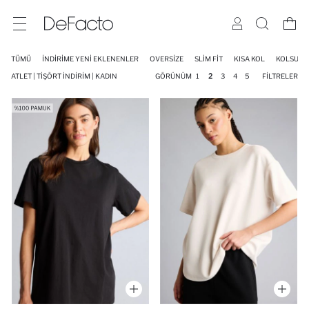
TÜMÜ
İNDİRİME YENİ EKLENENLER
OVERSIZE
SLIM FIT
KISA KOL
KOLSUZ
ATLET | TIŞÖRT İNDIRIM | KADIN
GÖRÜNÜM
1
2
3
4
5
FILTRELER