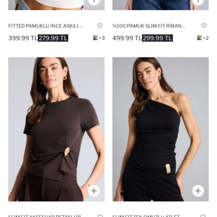
FITTED PAMUKLU İNCE ASKILI ATLET
%100 PAMUK SLIM FIT RIBANA TIŞÖRT
399.99 TL
279.99 TL
499.99 TL
299.99 TL
+3
+2