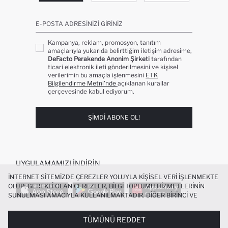
E-POSTA ADRESINIZI GIRINIZ
Kampanya, reklam, promosyon, tanıtım
amaçlarıyla yukarıda belirttiğim iletişim adresime,
DeFacto Perakende Anonim Şirketi
tarafından
ticari elektronik ileti gönderilmesini ve kişisel
verilerimin bu amaçla işlenmesini
ETK
Bilgilendirme Metni’nde
açıklanan kurallar
çerçevesinde kabul ediyorum.
ŞIMDI ABONE OL!
UYGULAMAMIZI İNDIRIN
İNTERNET SITEMIZDE ÇEREZLER YOLUYLA KIŞISEL VERI IŞLENMEKTE
OLUP; GEREKLI OLAN ÇEREZLER, BILGI TOPLUMU HIZMETLERININ
SUNULMASI AMACIYLA KULLANILMAKTADIR. DIĞER BIRINCI VE
ÜÇÜNCÜ TARAF ÇEREZLER ISE SIZE DAHA IYI BIR ALIŞVERIŞ
DENEYIMI SUNULABILMESI, SITEMIZIN DAHA IŞLEVSEL KILINMASI VE
TÜMÜNÜ REDDET
POPÜLER KATEGORILER
KIŞISELLEŞTIRMESI VE AÇIK RIZA VERMENIZ HALINDE, SIZLERE