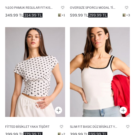
%100 PAMUK REGULAR FIT KISA KOLLU TUNIK
OVERSIZE SPORCU MODAL TIŞÖRT
349.99 TL
314.99 TL
599.99 TL
299.99 TL
+1
+3
FITTED BISIKLET YAKA TIŞÖRT
SLIM FIT BASIC DÜZ BISIKLET YAKA FITILLI KAŞKORSE ATLET
399.99 TL
279.99 TL
399.99 TL
199.99 TL
+2