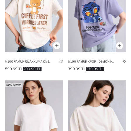
%100 PAMUK RILAKKUMA OVERSIZE SIRT BASKILI TIŞÖRT
%100 PAMUK KPOP - DEMON HUNTERS OVERSIZE BISIKLET YAKA BASKILI KISA KOLLU TIŞÖRT
599.99 TL
299.99 TL
399.99 TL
279.99 TL