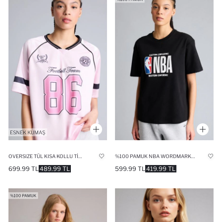
OVERSIZE TÜL KISA KOLLU TIŞÖRT
%100 PAMUK NBA WORDMARK RELAX FIT KISA KOLLU TIŞÖRT
699.99 TL
489.99 TL
599.99 TL
419.99 TL