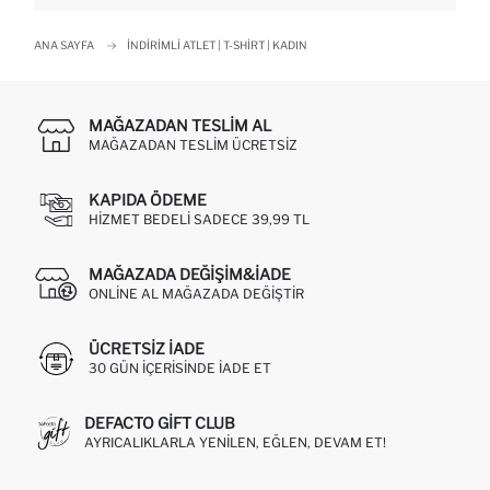
ANA SAYFA
İNDIRIMLI ATLET | T-SHIRT | KADIN
MAĞAZADAN TESLIM AL
MAĞAZADAN TESLIM ÜCRETSIZ
KAPIDA ÖDEME
HIZMET BEDELI SADECE 39,99 TL
MAĞAZADA DEĞIŞIM&İADE
ONLINE AL MAĞAZADA DEĞIŞTIR
ÜCRETSIZ IADE
30 GÜN IÇERISINDE IADE ET
DEFACTO GIFT CLUB
AYRICALIKLARLA YENILEN, EĞLEN, DEVAM ET!