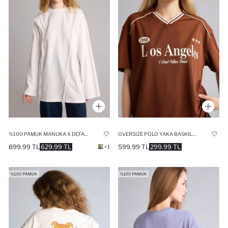
%100 PAMUK MANUKA X DEFACTO REGULAR FIT TUNIK
OVERSIZE POLO YAKA BASKILI TIŞÖRT
899.99 TL
629.99 TL
599.99 TL
299.99 TL
+1