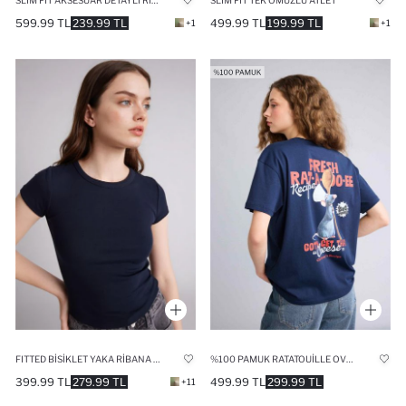
SLIM FIT AKSESUAR DETAYLI RIBANA TIŞÖRT
SLIM FIT TEK OMUZLU ATLET
599.99 TL
239.99 TL
499.99 TL
199.99 TL
+1
+1
FITTED BISIKLET YAKA RIBANA KISA KOLLU TIŞÖRT
%100 PAMUK RATATOUILLE OVERSIZE SIRT BASKILI TIŞÖRT
399.99 TL
279.99 TL
499.99 TL
299.99 TL
+11