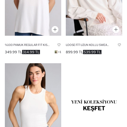
%100 PAMUK REGULAR FIT KISA KOLLU TUNIK
LOOSE FIT UZUN KOLLU SWEATSHIRT
349.99 TL
314.99 TL
899.99 TL
539.99 TL
+1