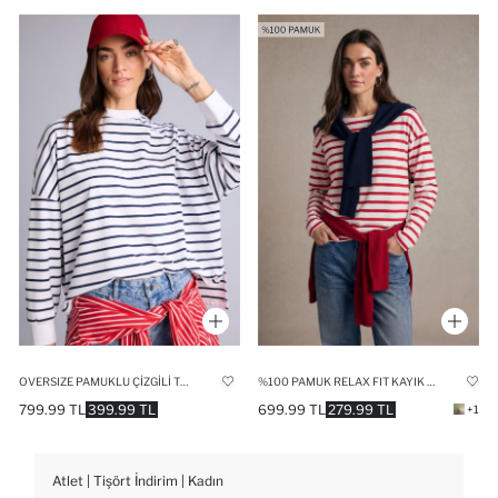
OVERSIZE PAMUKLU ÇIZGILI TIŞÖRT
%100 PAMUK RELAX FIT KAYIK YAKA PREMIUM ÇIZGILI TIŞÖRT
799.99 TL
399.99 TL
699.99 TL
279.99 TL
+1
Atlet | Tişört İndirim | Kadın